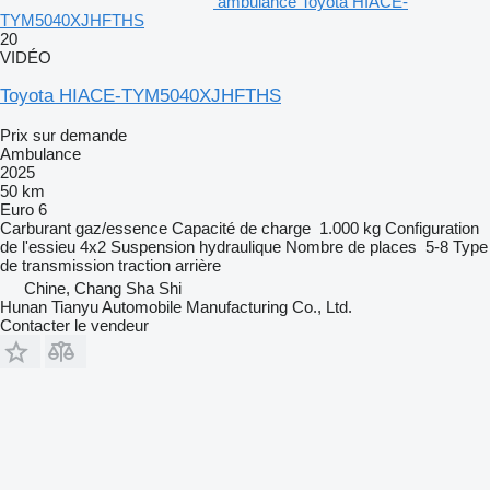
ambulance Toyota HIACE-
TYM5040XJHFTHS
20
VIDÉO
Toyota HIACE-TYM5040XJHFTHS
Prix sur demande
Ambulance
2025
50 km
Euro 6
Carburant
gaz/essence
Capacité de charge
1.000 kg
Configuration
de l'essieu
4x2
Suspension
hydraulique
Nombre de places
5-8
Type
de transmission
traction arrière
Chine, Chang Sha Shi
Hunan Tianyu Automobile Manufacturing Co., Ltd.
Contacter le vendeur