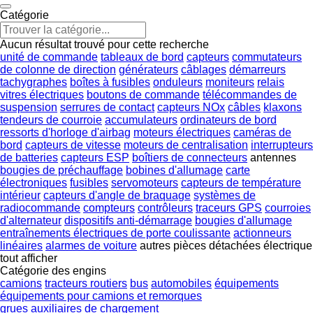
Catégorie
Aucun résultat trouvé pour cette recherche
unité de commande
tableaux de bord
capteurs
commutateurs
de colonne de direction
générateurs
câblages
démarreurs
tachygraphes
boîtes à fusibles
onduleurs
moniteurs
relais
vitres électriques
boutons de commande
télécommandes de
suspension
serrures de contact
capteurs NOx
câbles
klaxons
tendeurs de courroie
accumulateurs
ordinateurs de bord
ressorts d'horloge d'airbag
moteurs électriques
caméras de
bord
capteurs de vitesse
moteurs de centralisation
interrupteurs
de batteries
capteurs ESP
boîtiers de connecteurs
antennes
bougies de préchauffage
bobines d'allumage
carte
électroniques
fusibles
servomoteurs
capteurs de température
intérieur
capteurs d'angle de braquage
systèmes de
radiocommande
compteurs
contrôleurs
traceurs GPS
courroies
d'alternateur
dispositifs anti-démarrage
bougies d'allumage
entraînements électriques de porte coulissante
actionneurs
linéaires
alarmes de voiture
autres pièces détachées électrique
tout afficher
Catégorie des engins
camions
tracteurs routiers
bus
automobiles
équipements
équipements pour camions et remorques
grues auxiliaires de chargement