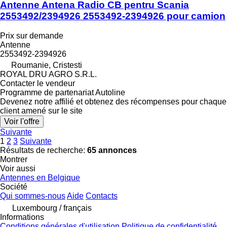
Antenne Antena Radio CB pentru Scania
2553492/2394926 2553492-2394926 pour camion
Prix sur demande
Antenne
2553492-2394926
Roumanie, Cristesti
ROYAL DRU AGRO S.R.L.
Contacter le vendeur
Programme de partenariat Autoline
Devenez notre affilié et obtenez des récompenses pour chaque
client amené sur le site
Voir l'offre
Suivante
1
2
3
Suivante
Résultats de recherche:
65 annonces
Montrer
Voir aussi
Antennes en Belgique
Société
Qui sommes-nous
Aide
Contacts
Luxembourg / français
Informations
Conditions générales d'utilisation
Politique de confidentialité