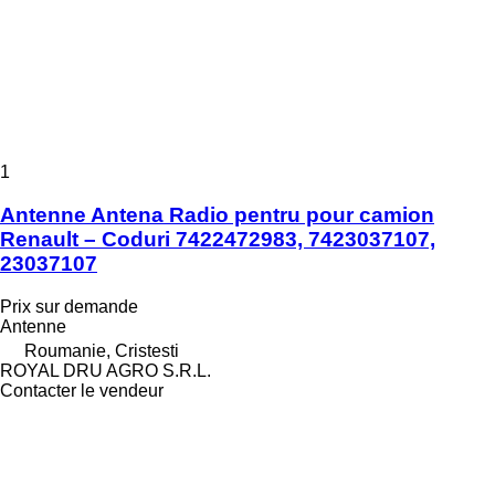
1
Antenne Antena Radio pentru pour camion
Renault – Coduri 7422472983, 7423037107,
23037107
Prix sur demande
Antenne
Roumanie, Cristesti
ROYAL DRU AGRO S.R.L.
Contacter le vendeur