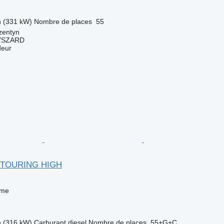
h (331 kW)
Nombre de places
55
zentyn
YSZARD
deur
E TOURING HIGH
sme
h (316 kW)
Carburant
diesel
Nombre de places
55+G+C