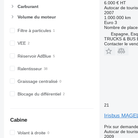
6.000 €
HT
Carburant
Autocar de touri
2007
Volume du moteur
1.000.000 km
Euro 3
Nombre de place
Filtre à particules
Espagne, Esq
TRUCKS & BUS E
VEE
Contacter le ven
Réservoir AdBlue
Ralentisseur
Graissage centralisé
Blocage du différentiel
21
Irisbus MAGE
Cabine
Prix sur demand
Autocar de touri
Volant à droite
2009