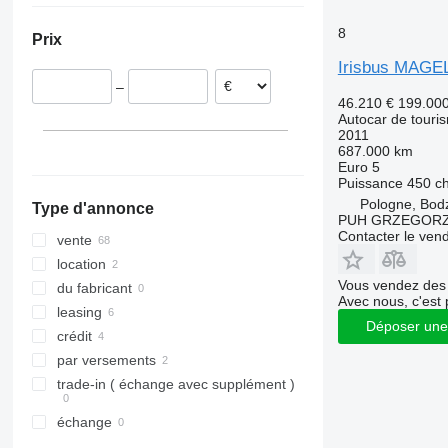
Italie
8
Prix
Espagne
Irisbus MAG
France
–
République tchèque
46.210 €
199.00
Roumanie
Autocar de touri
2011
Hongrie
687.000 km
Danemark
Euro 5
Puissance
450 c
Pologne, Bod
Type d'annonce
PUH GRZEGORZ
Contacter le ven
vente
location
Vous vendez des 
du fabricant
Avec nous, c'est 
leasing
Déposer une
crédit
par versements
trade-in ( échange avec supplément )
échange