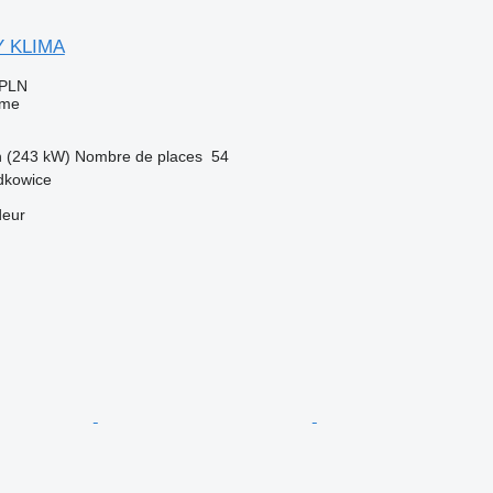
Y KLIMA
 PLN
sme
h (243 kW)
Nombre de places
54
dkowice
deur