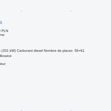
ys
0 PLN
sme
h (331 kW)
Carburant
diesel
Nombre de places
56+61
dkowice
deur