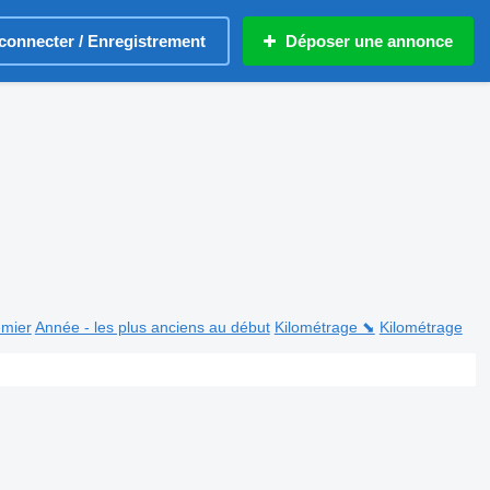
connecter / Enregistrement
Déposer une annonce
emier
Année - les plus anciens au début
Kilométrage ⬊
Kilométrage