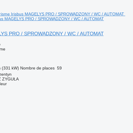
isbus MAGELYS PRO / SPROWADZONY / WC / AUTOMAT
ELYS PRO / SPROWADZONY / WC / AUTOMAT
e
sme
h (331 kW)
Nombre de places
59
zentyn
 ZYGUŁA
deur