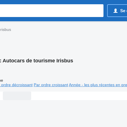
Se 
Irisbus
:
Autocars de tourisme Irisbus
ne
 ordre décroissant
Par ordre croissant
Année - les plus récentes en pr