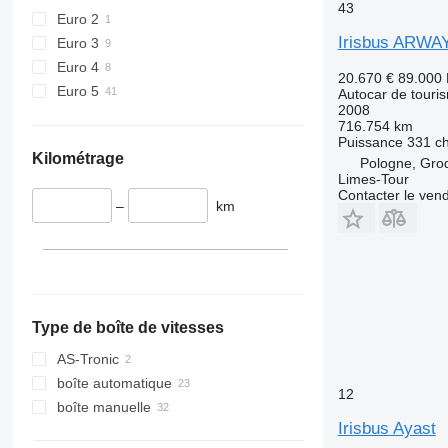
43
Euro 2
Irisbus ARWA
Euro 3
Euro 4
20.670 €
89.000
Euro 5
Autocar de touri
2008
716.754 km
Puissance
331 c
Kilométrage
Pologne, Gro
Limes-Tour
Contacter le ven
–
km
Type de boîte de vitesses
AS-Tronic
boîte automatique
12
boîte manuelle
Irisbus Ayast