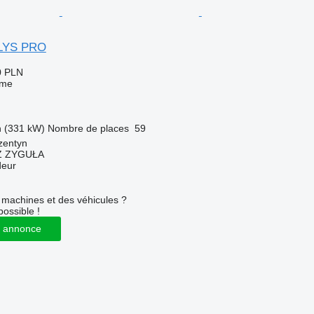
ELYS PRO
0 PLN
sme
h (331 kW)
Nombre de places
59
zentyn
 ZYGUŁA
deur
machines et des véhicules ?
possible !
 annonce