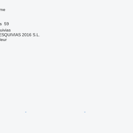
sme
s
59
uivias
SQUIVIAS 2016 S.L.
deur