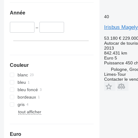
Année
40
Irisbus Magel
–
53.180 €
229.00
Autocar de touri
2013
842.431 km
Euro 5
Puissance
450 c
Couleur
Pologne, Gro
Limes-Tour
blanc
Contacter le ven
bleu
bleu foncé
bordeaux
gris
tout afficher
Euro