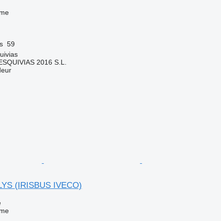
sme
s
59
uivias
SQUIVIAS 2016 S.L.
deur
LYS (IRISBUS IVECO)
e
sme