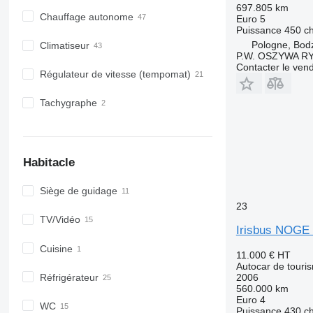
697.805 km
Chauffage autonome
Euro 5
Puissance
450 c
Pologne, Bod
Climatiseur
P.W. OSZYWA R
Contacter le ven
Régulateur de vitesse (tempomat)
Tachygraphe
Habitacle
Siège de guidage
23
TV/Vidéo
Irisbus NOG
Cuisine
11.000 €
HT
Autocar de touri
Réfrigérateur
2006
560.000 km
Euro 4
WC
Puissance
430 c