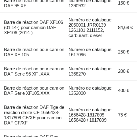
Barre de réaction pour camion
Numéro de catalogue:
150 €
DAF 95 XF
1390932
Numéro de catalogue:
Barre de réaction DAF XF106
2050001 JRR0139
(01.14-) pour camion DAF
84,68 €
1261101 2111152,
XF106 (2014-)
carburant: diesel
Barre de réaction pour camion
Numéro de catalogue:
250 €
DAF XF 105
1617096
Barre de réaction pour camion
Numéro de catalogue:
200 €
DAF Serie 95 XF .XXX
1368270
Barre de réaction pour camion
Numéro de catalogue:
400 €
DAF Serie XF105.XXX
1352000
Barre de réaction DAF Tige de
Numéro de catalogue:
réaction droite CF 1656428-
1656428-1817809
75 €
1817809 CF/XF pour camion
1656428 / 1817809
DAF CF/XF
Barre de réaction DAF Occ