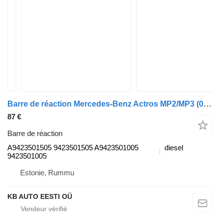
Barre de réaction Mercedes-Benz Actros MP2/MP3 (01.02-12.14) A9423501505 pour camion Mercedes-Benz Actros, Axor MP1, MP2, MP3 (1996-2014)
87 €
Barre de réaction
A9423501505 9423501505 A9423501005
diesel
9423501005
Estonie, Rummu
KB AUTO EESTI OÜ