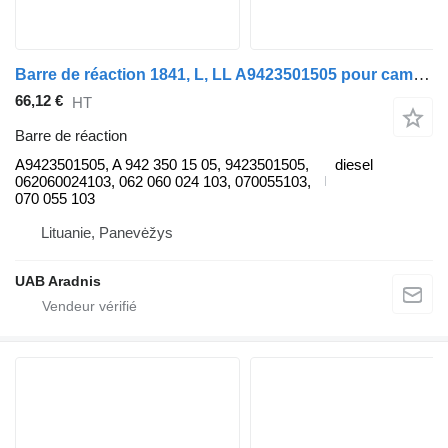
Barre de réaction 1841, L, LL A9423501505 pour camion Mercedes-Benz ACTROS MP2 / MP3
66,12 €
HT
Barre de réaction
A9423501505, A 942 350 15 05, 9423501505,
diesel
062060024103, 062 060 024 103, 070055103,
070 055 103
Lituanie, Panevėžys
UAB Aradnis