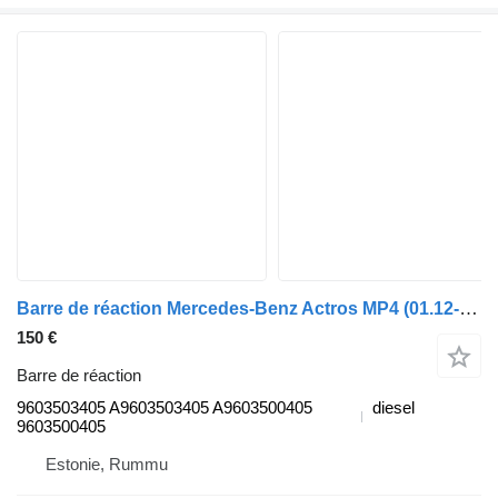
Barre de réaction Mercedes-Benz Actros MP4 (01.12-) 9603503405 pour camion Mercedes-Benz Actros MP4 Antos Arocs (2012-)
150 €
Barre de réaction
9603503405 A9603503405 A9603500405
diesel
9603500405
Estonie, Rummu