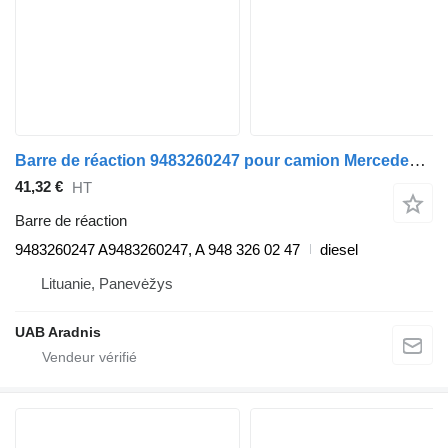
Barre de réaction 9483260247 pour camion Mercedes-Benz ACTROS MP2 / MP3
41,32 €
HT
Barre de réaction
9483260247 A9483260247, A 948 326 02 47
diesel
Lituanie, Panevėžys
UAB Aradnis