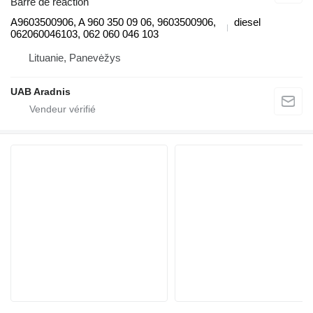
Barre de réaction
A9603500906, A 960 350 09 06, 9603500906,
diesel
062060046103, 062 060 046 103
Lituanie, Panevėžys
UAB Aradnis