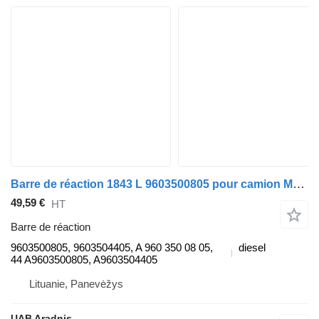
Barre de réaction 1843 L 9603500805 pour camion Mercedes-Benz ACTROS MP4 1843 L
49,59 €
HT
Barre de réaction
9603500805, 9603504405, A 960 350 08 05,
diesel
44 A9603500805, A9603504405
Lituanie, Panevėžys
UAB Aradnis