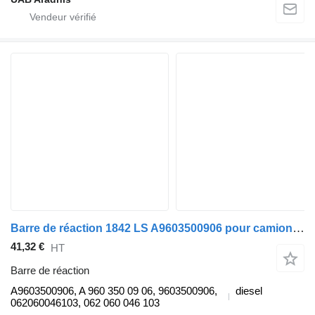
Barre de réaction 1842 LS A9603500906 pour camion Mercedes-Benz ACTROS MP4 1842 LS
41,32 €
HT
Barre de réaction
A9603500906, A 960 350 09 06, 9603500906,
diesel
062060046103, 062 060 046 103