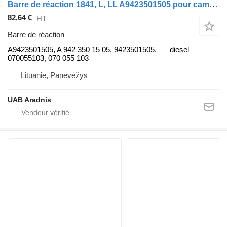
Barre de réaction 1841, L, LL A9423501505 pour camion Mercedes-Benz ACTROS MP2 / MP3
82,64 €
HT
Barre de réaction
A9423501505, A 942 350 15 05, 9423501505,
diesel
070055103, 070 055 103
Lituanie, Panevėžys
UAB Aradnis