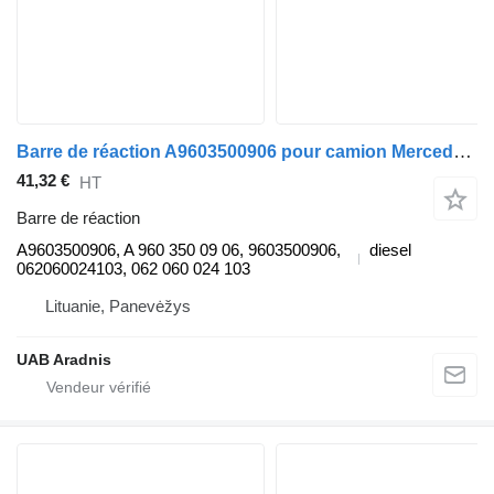
Barre de réaction A9603500906 pour camion Mercedes-Benz ACTROS MP4
41,32 €
HT
Barre de réaction
A9603500906, A 960 350 09 06, 9603500906,
diesel
062060024103, 062 060 024 103
Lituanie, Panevėžys
UAB Aradnis