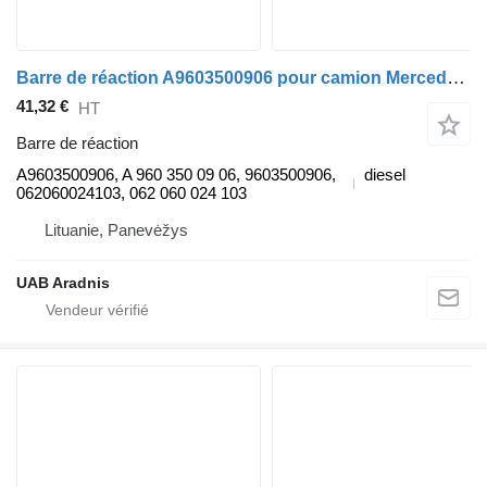
Barre de réaction A9603500906 pour camion Mercedes-Benz ACTROS MP4 1845 L
41,32 €
HT
Barre de réaction
A9603500906, A 960 350 09 06, 9603500906,
diesel
062060024103, 062 060 024 103
Lituanie, Panevėžys
UAB Aradnis