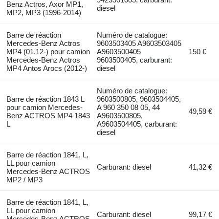
Benz Actros, Axor MP1,
diesel
MP2, MP3 (1996-2014)
Barre de réaction
Numéro de catalogue:
Mercedes-Benz Actros
9603503405 A9603503405
MP4 (01.12-) pour camion
A9603500405
150 €
Mercedes-Benz Actros
9603500405, carburant:
MP4 Antos Arocs (2012-)
diesel
Numéro de catalogue:
Barre de réaction 1843 L
9603500805, 9603504405,
pour camion Mercedes-
A 960 350 08 05, 44
49,59 €
Benz ACTROS MP4 1843
A9603500805,
L
A9603504405, carburant:
diesel
Barre de réaction 1841, L,
LL pour camion
Carburant: diesel
41,32 €
Mercedes-Benz ACTROS
MP2 / MP3
Barre de réaction 1841, L,
LL pour camion
Carburant: diesel
99,17 €
Mercedes-Benz ACTROS