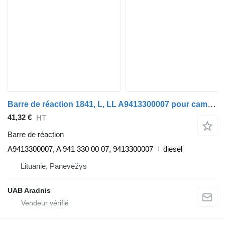
Barre de réaction 1841, L, LL A9413300007 pour camion Mercedes-Benz ACTROS MP2 / MP3
41,32 €
HT
Barre de réaction
A9413300007, A 941 330 00 07, 9413300007
diesel
Lituanie, Panevėžys
UAB Aradnis