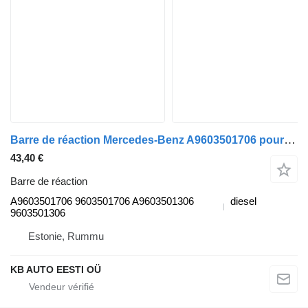
Barre de réaction Mercedes-Benz A9603501706 pour camion Mercedes-Benz Antos, Arocs, Actros MP4 (2012-)
43,40 €
Barre de réaction
A9603501706 9603501706 A9603501306
diesel
9603501306
Estonie, Rummu
KB AUTO EESTI OÜ