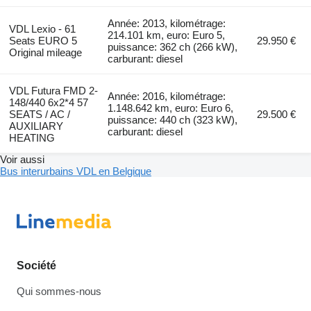
Année: 2013, kilométrage:
VDL Lexio - 61
214.101 km, euro: Euro 5,
Seats EURO 5
29.950 €
puissance: 362 ch (266 kW),
Original mileage
carburant: diesel
VDL Futura FMD 2-
Année: 2016, kilométrage:
148/440 6x2*4 57
1.148.642 km, euro: Euro 6,
SEATS / AC /
29.500 €
puissance: 440 ch (323 kW),
AUXILIARY
carburant: diesel
HEATING
Voir aussi
Bus interurbains VDL en Belgique
Société
Qui sommes-nous