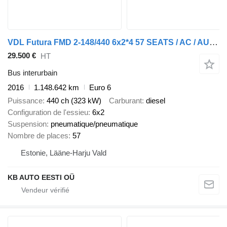
VDL Futura FMD 2-148/440 6x2*4 57 SEATS / AC / AUXILIARY HEATING
29.500 €
HT
Bus interurbain
2016
1.148.642 km
Euro 6
Puissance
440 ch (323 kW)
Carburant
diesel
Configuration de l'essieu
6x2
Suspension
pneumatique/pneumatique
Nombre de places
57
Estonie, Lääne-Harju Vald
KB AUTO EESTI OÜ