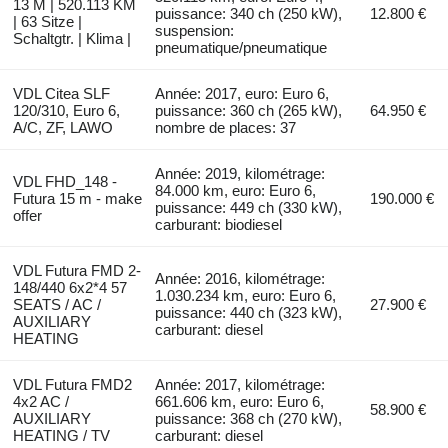
13 M | 520.113 KM
puissance: 340 ch (250 kW),
12.800 €
| 63 Sitze |
suspension:
Schaltgtr. | Klima |
pneumatique/pneumatique
VDL Citea SLF
Année: 2017, euro: Euro 6,
120/310, Euro 6,
puissance: 360 ch (265 kW),
64.950 €
A/C, ZF, LAWO
nombre de places: 37
Année: 2019, kilométrage:
VDL FHD_148 -
84.000 km, euro: Euro 6,
Futura 15 m - make
190.000 €
puissance: 449 ch (330 kW),
offer
carburant: biodiesel
VDL Futura FMD 2-
Année: 2016, kilométrage:
148/440 6x2*4 57
1.030.234 km, euro: Euro 6,
SEATS / AC /
27.900 €
puissance: 440 ch (323 kW),
AUXILIARY
carburant: diesel
HEATING
VDL Futura FMD2
Année: 2017, kilométrage:
4x2 AC /
661.606 km, euro: Euro 6,
58.900 €
AUXILIARY
puissance: 368 ch (270 kW),
HEATING / TV
carburant: diesel