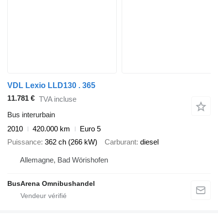
VDL Lexio LLD130 . 365
11.781 €
TVA incluse
Bus interurbain
2010
420.000 km
Euro 5
Puissance
362 ch (266 kW)
Carburant
diesel
Allemagne, Bad Wörishofen
BusArena Omnibushandel