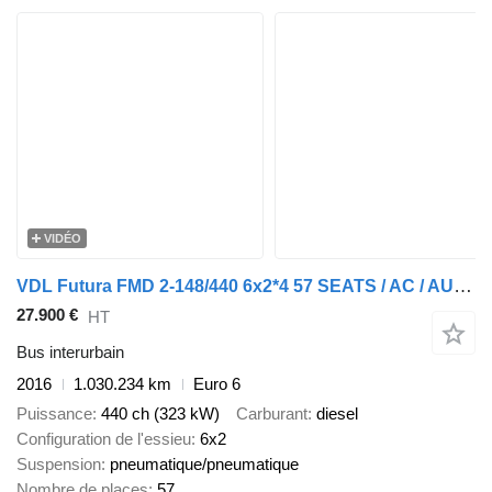
VIDÉO
VDL Futura FMD 2-148/440 6x2*4 57 SEATS / AC / AUXILIARY HEATING
27.900 €
HT
Bus interurbain
2016
1.030.234 km
Euro 6
Puissance
440 ch (323 kW)
Carburant
diesel
Configuration de l'essieu
6x2
Suspension
pneumatique/pneumatique
Nombre de places
57