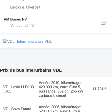
Belgique, Overpelt
AM Buses NV
Informations sur VDL
Prix de bus interurbains VDL
Année: 2010, kilométrage:
VDL Lexio LLD130
420.000 km, euro: Euro 5,
11.781 €
. 365
puissance: 362 ch (266 kW),
carburant: diesel
Année: 2006, kilométrage:
VDL Bova Futura
520.113 km, euro: Euro 4,