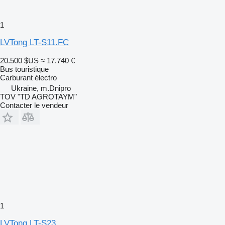
1
LVTong LT-S11.FC
20.500 $US
≈ 17.740 €
Bus touristique
Carburant
électro
Ukraine, m.Dnipro
TOV "TD AGROTAYM"
Contacter le vendeur
1
LVTong LT-S23