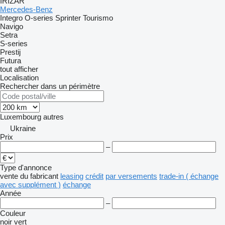
IRIZAR
Mercedes-Benz
Integro
O-series
Sprinter
Tourismo
Navigo
Setra
S-series
Prestij
Futura
tout afficher
Localisation
Rechercher dans un périmètre
Luxembourg
autres
Ukraine
Prix
–
Type d'annonce
vente
du fabricant
leasing
crédit
par versements
trade-in ( échange
avec supplément )
échange
Année
–
Couleur
noir
vert