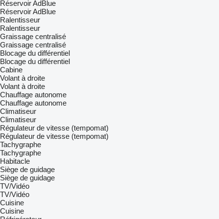
Réservoir AdBlue
Réservoir AdBlue
Ralentisseur
Ralentisseur
Graissage centralisé
Graissage centralisé
Blocage du différentiel
Blocage du différentiel
Cabine
Volant à droite
Volant à droite
Chauffage autonome
Chauffage autonome
Climatiseur
Climatiseur
Régulateur de vitesse (tempomat)
Régulateur de vitesse (tempomat)
Tachygraphe
Tachygraphe
Habitacle
Siège de guidage
Siège de guidage
TV/Vidéo
TV/Vidéo
Cuisine
Cuisine