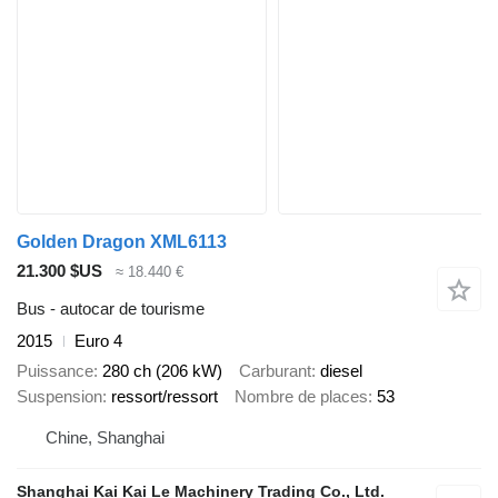
Golden Dragon XML6113
21.300 $US
≈ 18.440 €
Bus - autocar de tourisme
2015
Euro 4
Puissance
280 ch (206 kW)
Carburant
diesel
Suspension
ressort/ressort
Nombre de places
53
Chine, Shanghai
Shanghai Kai Kai Le Machinery Trading Co., Ltd.