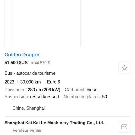
Golden Dragon
51.500 $US
≈ 44.570 €
Bus - autocar de tourisme
2023
30.000 km
Euro 6
Puissance
280 ch (206 kW)
Carburant
diesel
Suspension
ressort/ressort
Nombre de places
50
Chine, Shanghai
Shanghai Kai Kai Le Machinery Trading Co., Ltd.