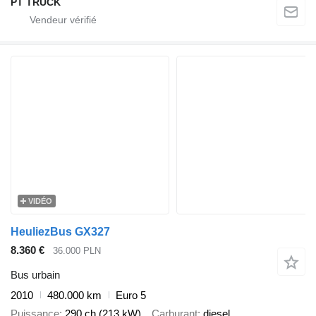
PT TRUCK
VIDÉO
HeuliezBus GX327
8.360 €
36.000 PLN
Bus urbain
2010
480.000 km
Euro 5
Puissance
290 ch (213 kW)
Carburant
diesel