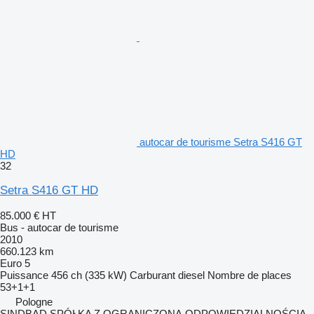
autocar de tourisme Setra S416 GT
HD
32
Setra S416 GT HD
85.000 €
HT
Bus - autocar de tourisme
2010
660.123 km
Euro 5
Puissance
456 ch (335 kW)
Carburant
diesel
Nombre de places
53+1+1
Pologne
SINDBAD SPÓŁKA Z OGRANICZONĄ ODPOWIEDZIALNOŚCIĄ