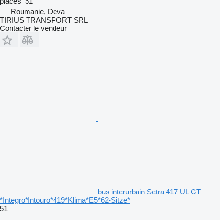
places
51
Roumanie, Deva
TIRIUS TRANSPORT SRL
Contacter le vendeur
bus interurbain Setra 417 UL GT
*Integro*Intouro*419*Klima*E5*62-Sitze*
51