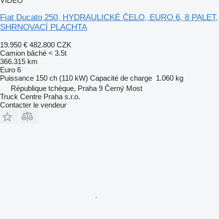
VIDÉO
Fiat Ducato 250, HYDRAULICKÉ ČELO, EURO 6, 8 PALET,
SHRNOVACÍ PLACHTA
19.950 €
482.800 CZK
Camion bâché < 3.5t
366.315 km
Euro 6
Puissance
150 ch (110 kW)
Capacité de charge
1.060 kg
République tchèque, Praha 9 Černý Most
Truck Centre Praha s.r.o.
Contacter le vendeur