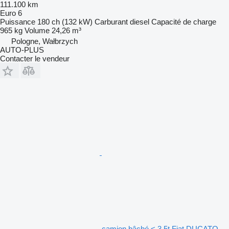
111.100 km
Euro 6
Puissance
180 ch (132 kW)
Carburant
diesel
Capacité de charge
965 kg
Volume
24,26 m³
Pologne, Wałbrzych
AUTO-PLUS
Contacter le vendeur
camion bâché < 3.5t Fiat DUCATO