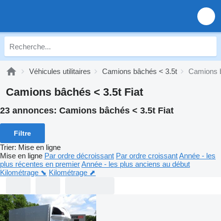
Véhicules utilitaires
Camions bâchés < 3.5t
Camions b
Camions bâchés < 3.5t Fiat
23 annonces:
Camions bâchés < 3.5t Fiat
Filtre
Trier
:
Mise en ligne
Mise en ligne
Par ordre décroissant
Par ordre croissant
Année - les
plus récentes en premier
Année - les plus anciens au début
Kilométrage ⬊
Kilométrage ⬈