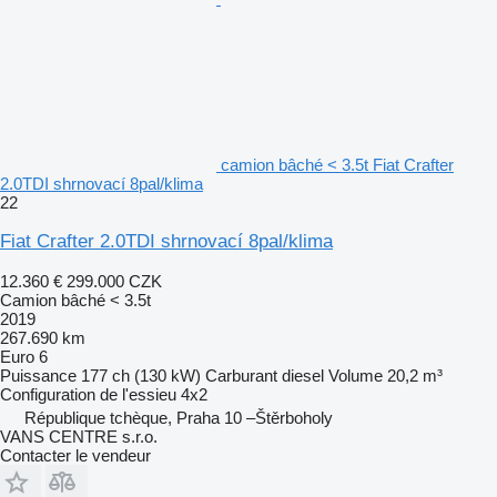
camion bâché < 3.5t Fiat Crafter
2.0TDI shrnovací 8pal/klima
22
Fiat Crafter 2.0TDI shrnovací 8pal/klima
12.360 €
299.000 CZK
Camion bâché < 3.5t
2019
267.690 km
Euro 6
Puissance
177 ch (130 kW)
Carburant
diesel
Volume
20,2 m³
Configuration de l'essieu
4x2
République tchèque, Praha 10 –Štěrboholy
VANS CENTRE s.r.o.
Contacter le vendeur