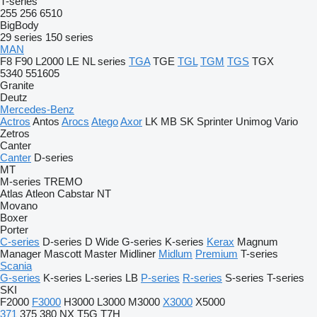
T-series
255
256
6510
BigBody
29 series
150 series
MAN
F8
F90
L2000
LE
NL series
TGA
TGE
TGL
TGM
TGS
TGX
5340
551605
Granite
Deutz
Mercedes-Benz
Actros
Antos
Arocs
Atego
Axor
LK
MB
SK
Sprinter
Unimog
Vario
Zetros
Canter
Canter
D-series
MT
M-series
TREMO
Atlas
Atleon
Cabstar
NT
Movano
Boxer
Porter
C-series
D-series
D Wide
G-series
K-series
Kerax
Magnum
Manager
Mascott
Master
Midliner
Midlum
Premium
T-series
Scania
G-series
K-series
L-series
LB
P-series
R-series
S-series
T-series
SKI
F2000
F3000
H3000
L3000
M3000
X3000
X5000
371
375
380
NX
T5G
T7H