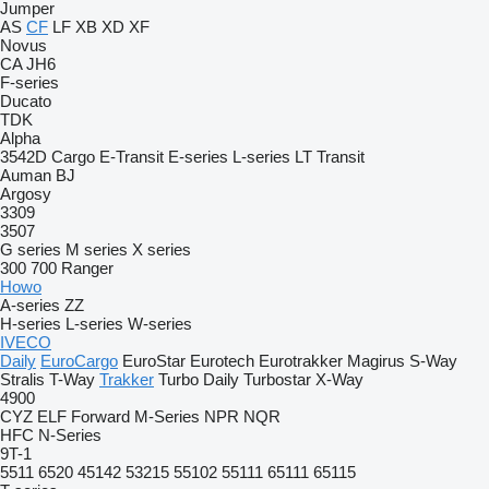
Jumper
AS
CF
LF
XB
XD
XF
Novus
CA
JH6
F-series
Ducato
TDK
Alpha
3542D
Cargo
E-Transit
E-series
L-series
LT
Transit
Auman
BJ
Argosy
3309
3507
G series
M series
X series
300
700
Ranger
Howo
A-series
ZZ
H-series
L-series
W-series
IVECO
Daily
EuroCargo
EuroStar
Eurotech
Eurotrakker
Magirus
S-Way
Stralis
T-Way
Trakker
Turbo Daily
Turbostar
X-Way
4900
CYZ
ELF
Forward
M-Series
NPR
NQR
HFC
N-Series
9T-1
5511
6520
45142
53215
55102
55111
65111
65115