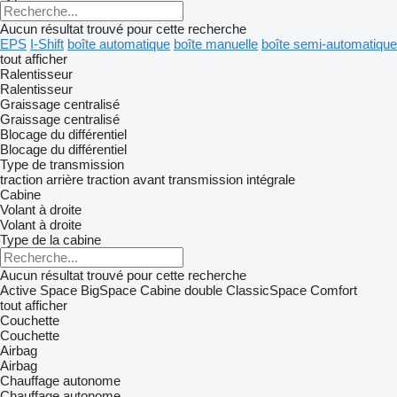
Aucun résultat trouvé pour cette recherche
EPS
I-Shift
boîte automatique
boîte manuelle
boîte semi-automatique
tout afficher
Ralentisseur
Ralentisseur
Graissage centralisé
Graissage centralisé
Blocage du différentiel
Blocage du différentiel
Type de transmission
traction arrière
traction avant
transmission intégrale
Cabine
Volant à droite
Volant à droite
Type de la cabine
Aucun résultat trouvé pour cette recherche
Active Space
BigSpace
Cabine double
ClassicSpace
Comfort
tout afficher
Couchette
Couchette
Airbag
Airbag
Chauffage autonome
Chauffage autonome