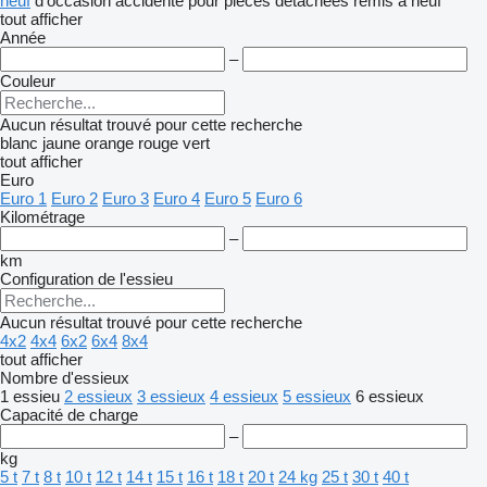
neuf
d'occasion
accidenté
pour pièces détachées
remis à neuf
tout afficher
Année
–
Couleur
Aucun résultat trouvé pour cette recherche
blanc
jaune
orange
rouge
vert
tout afficher
Euro
Euro 1
Euro 2
Euro 3
Euro 4
Euro 5
Euro 6
Kilométrage
–
km
Configuration de l'essieu
Aucun résultat trouvé pour cette recherche
4x2
4x4
6x2
6x4
8x4
tout afficher
Nombre d'essieux
1 essieu
2 essieux
3 essieux
4 essieux
5 essieux
6 essieux
Capacité de charge
–
kg
5 t
7 t
8 t
10 t
12 t
14 t
15 t
16 t
18 t
20 t
24 kg
25 t
30 t
40 t