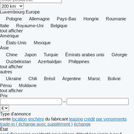
Luxembourg
Europe
Pologne
Allemagne
Pays-Bas
Hongrie
Roumanie
Italie
Royaume-Uni
Belgique
tout afficher
Amérique
États-Unis
Mexique
Asie
Chine
Japon
Turquie
Émirats arabes unis
Géorgie
Ouzbékistan
Azerbaïdjan
Philippines
tout afficher
autres
Ukraine
Chili
Brésil
Argentine
Maroc
Bolivie
Pérou
Moldavie
tout afficher
Prix
–
Type d'annonce
vente
location
enchère
du fabricant
leasing
crédit
par versements
trade-in ( échange avec supplément )
échange
État