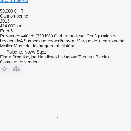
Scania G440
59.900 €
HT
Camion-benne
2013
414.000 km
Euro 5
Puissance
440 ch (323 kW)
Carburant
diesel
Configuration de
l'essieu
8x4
Suspension
ressort/ressort
Marque de la carrosserie
Meiller
Mode de déchargement
trilatéral
Pologne, Nowy Sącz
Firma Produkcyjno-Handlowo-Usługowa Tadeusz Bieniek
Contacter le vendeur