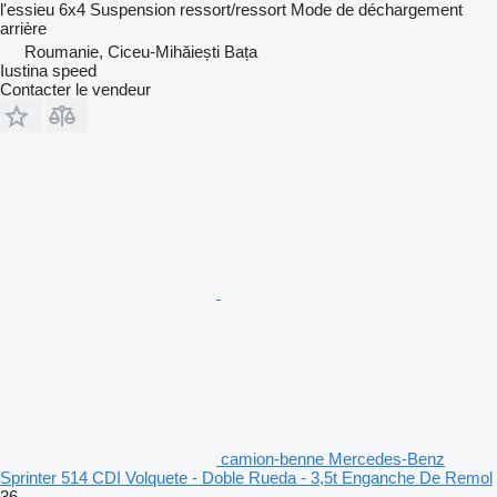
l'essieu
6x4
Suspension
ressort/ressort
Mode de déchargement
arrière
Roumanie, Ciceu-Mihăiești Bața
Iustina speed
Contacter le vendeur
camion-benne Mercedes-Benz
Sprinter 514 CDI Volquete - Doble Rueda - 3,5t Enganche De Remol
36