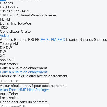
E-series
C7H
G5
G7
19S
26S
32S
1491
148
163
815
Jamal
Phoenix
T-series
FL
FM
Dyna
Hino
ToyoAce
4320
Constellation
Crafter
Volvo
A-series
B-series
F89
FE
FH
FL
FM
FMX
L-series
N-series
S-series
Terberg
VM
DV
DW
DW
XG
555
4502
tout afficher
Grue auxiliaire de chargement
Grue auxiliaire de chargement
Marque de la grue auxiliaire de chargement
Aucun résultat trouvé pour cette recherche
Atlas
Fassi
HMF
Hiab
Palfinger
tout afficher
Localisation
Rechercher dans un périmètre