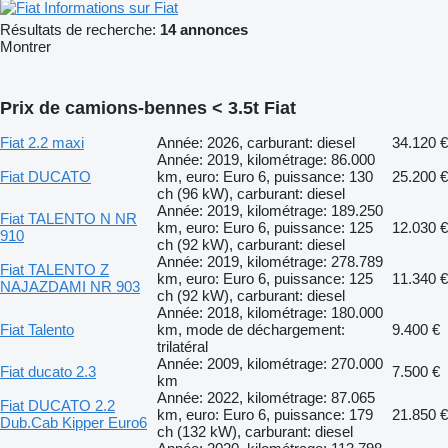
Informations sur Fiat
Résultats de recherche:
14 annonces
Montrer
Prix de camions-bennes < 3.5t Fiat
Fiat 2.2 maxi
Année: 2026, carburant: diesel
34.120 €
Année: 2019, kilométrage: 86.000
Fiat DUCATO
km, euro: Euro 6, puissance: 130
25.200 €
ch (96 kW), carburant: diesel
Année: 2019, kilométrage: 189.250
Fiat TALENTO N NR
km, euro: Euro 6, puissance: 125
12.030 €
910
ch (92 kW), carburant: diesel
Année: 2019, kilométrage: 278.789
Fiat TALENTO Z
km, euro: Euro 6, puissance: 125
11.340 €
NAJAZDAMI NR 903
ch (92 kW), carburant: diesel
Année: 2018, kilométrage: 180.000
Fiat Talento
km, mode de déchargement:
9.400 €
trilatéral
Année: 2009, kilométrage: 270.000
Fiat ducato 2.3
7.500 €
km
Année: 2022, kilométrage: 87.065
Fiat DUCATO 2.2
km, euro: Euro 6, puissance: 179
21.850 €
Dub.Cab Kipper Euro6
ch (132 kW), carburant: diesel