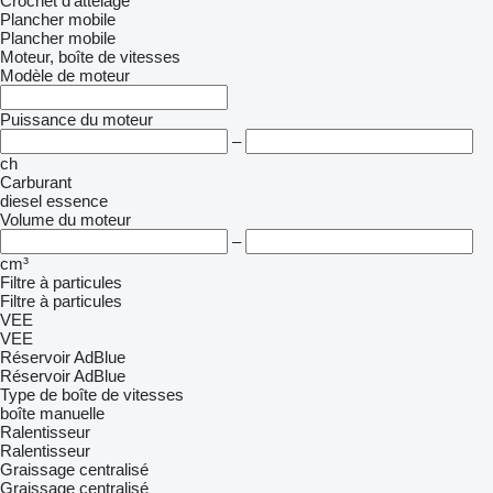
Crochet d'attelage
Plancher mobile
Plancher mobile
Moteur, boîte de vitesses
Modèle de moteur
Puissance du moteur
–
ch
Carburant
diesel
essence
Volume du moteur
–
cm³
Filtre à particules
Filtre à particules
VEE
VEE
Réservoir AdBlue
Réservoir AdBlue
Type de boîte de vitesses
boîte manuelle
Ralentisseur
Ralentisseur
Graissage centralisé
Graissage centralisé