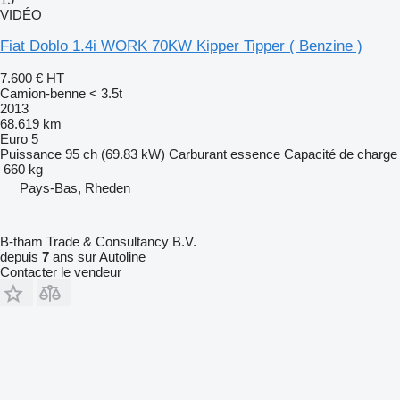
VIDÉO
Fiat Doblo 1.4i WORK 70KW Kipper Tipper ( Benzine )
7.600 €
HT
Camion-benne < 3.5t
2013
68.619 km
Euro 5
Puissance
95 ch (69.83 kW)
Carburant
essence
Capacité de charge
660 kg
Pays-Bas, Rheden
B-tham Trade & Consultancy B.V.
depuis
7
ans sur Autoline
Contacter le vendeur