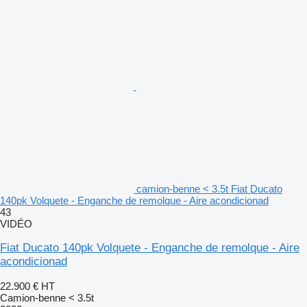
camion-benne < 3.5t Fiat Ducato
140pk Volquete - Enganche de remolque - Aire acondicionad
43
VIDÉO
Fiat Ducato 140pk Volquete - Enganche de remolque - Aire
acondicionad
22.900 €
HT
Camion-benne < 3.5t