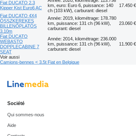
Année: 2020, kilométrage: 113.798
Fiat DUCATO 2.3
km, euro: Euro 6, puissance: 140
17.450 €
Kipper Kist Euro6 AC
ch (103 kW), carburant: diesel
Fiat DUCATO 4X4
Année: 2019, kilométrage: 178.780
ÖSSZKEREKES
km, puissance: 131 ch (96 kW),
23.060 €
BILLENŐPLATÓS
carburant: diesel
3.10m
Fiat DUCATO
Année: 2014, kilométrage: 236.000
WEBASTO
km, puissance: 131 ch (96 kW),
11.900 €
DOPPLECABINE 7
carburant: diesel
SEAT
Voir aussi
Camions-bennes < 3.5t Fiat en Belgique
Société
Qui sommes-nous
Aide
Contacts