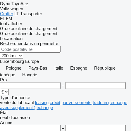
Dyna
ToyoAce
Volkswagen
Crafter
LT
Transporter
FL
FM
tout afficher
Grue auxiliaire de chargement
Grue auxiliaire de chargement
Localisation
Rechercher dans un périmètre
Luxembourg
Europe
Pologne
Pays-Bas
Italie
Espagne
République
tchèque
Hongrie
Prix
–
Type d'annonce
vente
du fabricant
leasing
crédit
par versements
trade-in ( échange
avec supplément )
échange
État
neuf
d'occasion
Année
–