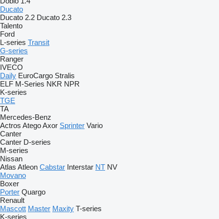
Doblo 1.4
Ducato
Ducato 2.2
Ducato 2.3
Talento
Ford
L-series
Transit
G-series
Ranger
IVECO
Daily
EuroCargo
Stralis
ELF
M-Series
NKR
NPR
K-series
TGE
TA
Mercedes-Benz
Actros
Atego
Axor
Sprinter
Vario
Canter
Canter
D-series
M-series
Nissan
Atlas
Atleon
Cabstar
Interstar
NT
NV
Movano
Boxer
Porter
Quargo
Renault
Mascott
Master
Maxity
T-series
K-series