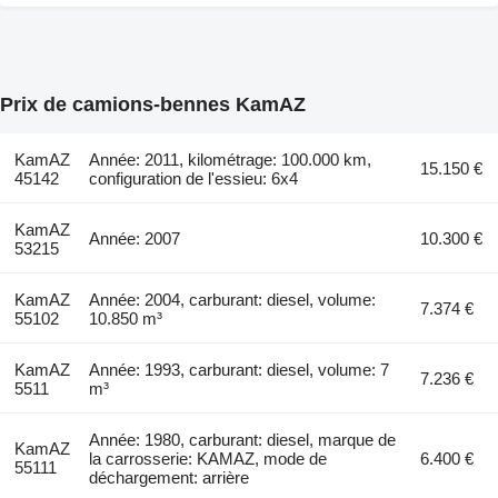
Prix de camions-bennes KamAZ
KamAZ
Année: 2011, kilométrage: 100.000 km,
15.150 €
45142
configuration de l'essieu: 6x4
KamAZ
Année: 2007
10.300 €
53215
KamAZ
Année: 2004, carburant: diesel, volume:
7.374 €
55102
10.850 m³
KamAZ
Année: 1993, carburant: diesel, volume: 7
7.236 €
5511
m³
Année: 1980, carburant: diesel, marque de
KamAZ
la carrosserie: KAMAZ, mode de
6.400 €
55111
déchargement: arrière