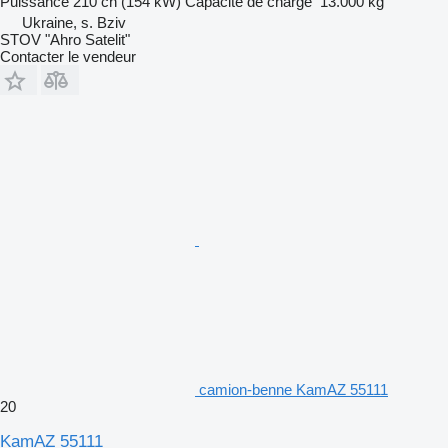
Puissance
210 ch (154 kW)
Capacité de charge
13.000 kg
Ukraine, s. Bziv
STOV "Ahro Satelit"
Contacter le vendeur
camion-benne KamAZ 55111
20
KamAZ 55111