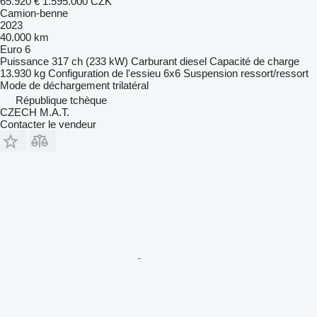
65.920 €
1.595.000 CZK
Camion-benne
2023
40.000 km
Euro 6
Puissance
317 ch (233 kW)
Carburant
diesel
Capacité de charge
13.930 kg
Configuration de l'essieu
6x6
Suspension
ressort/ressort
Mode de déchargement
trilatéral
République tchèque
CZECH M.A.T.
Contacter le vendeur