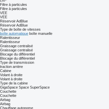
cm³
Filtre à particules
Filtre à particules
VEE
VEE
Réservoir AdBlue
Réservoir AdBlue
Type de boîte de vitesses
boîte automatique
boîte manuelle
Ralentisseur
Ralentisseur
Graissage centralisé
Graissage centralisé
Blocage du différentiel
Blocage du différentiel
Type de transmission
traction arrière
Cabine
Volant à droite
Volant à droite
Type de la cabine
GigaSpace
Space
SuperSpace
Couchette
Couchette
Airbag
Airbag
Chauffage autonome