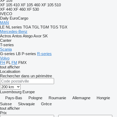
XF 105
XF 105 410
XF 105 460
XF 105 510
XF 440
XF 460
XF 530
IVECO
Daily
EuroCargo
MAN
LE
NL series
TGA
TGL
TGM
TGS
TGX
Mercedes-Benz
Actros
Antos
Atego
Axor
SK
Canter
T-series
Scania
G-series
LB
P-series
R-series
Volvo
FH
FL
FM
FMX
tout afficher
Localisation
Rechercher dans un périmètre
Luxembourg
Europe
Pays-Bas
Pologne
Roumanie
Allemagne
Hongrie
Suisse
Slovaquie
Grèce
tout afficher
Prix