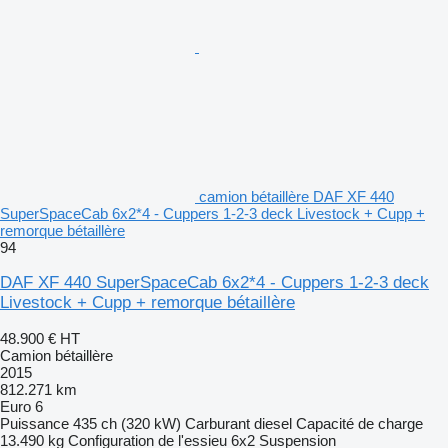
camion bétaillère DAF XF 440
SuperSpaceCab 6x2*4 - Cuppers 1-2-3 deck Livestock + Cupp +
remorque bétaillère
94
DAF XF 440 SuperSpaceCab 6x2*4 - Cuppers 1-2-3 deck
Livestock + Cupp + remorque bétaillère
48.900 €
HT
Camion bétaillère
2015
812.271 km
Euro 6
Puissance
435 ch (320 kW)
Carburant
diesel
Capacité de charge
13.490 kg
Configuration de l'essieu
6x2
Suspension