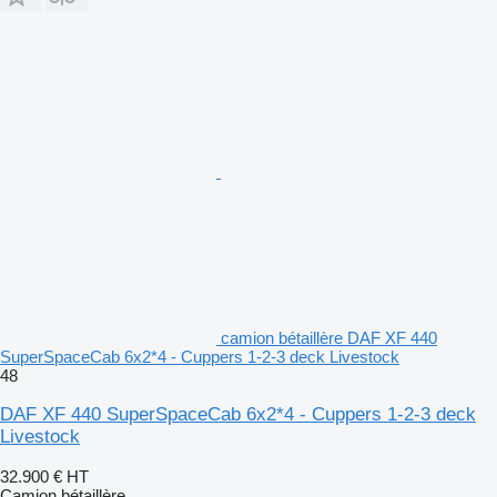
camion bétaillère DAF XF 440
SuperSpaceCab 6x2*4 - Cuppers 1-2-3 deck Livestock
48
DAF XF 440 SuperSpaceCab 6x2*4 - Cuppers 1-2-3 deck
Livestock
32.900 €
HT
Camion bétaillère