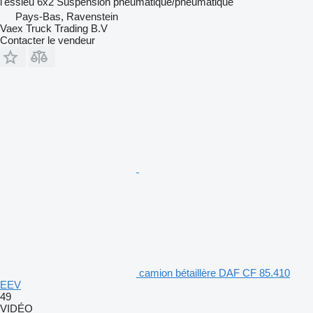
l'essieu
6x2
Suspension
pneumatique/pneumatique
Pays-Bas, Ravenstein
Vaex Truck Trading B.V
Contacter le vendeur
camion bétaillère DAF CF 85.410
EEV
49
VIDÉO