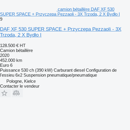
camion bétaillère DAF XF 530
SUPER SPACE + Przyczepa Pezzaoli - 3X Trzoda, 2 X Bydło I
9
DAF XF 530 SUPER SPACE + Przyczepa Pezzaoli - 3X
Trzoda, 2 X Bydło I
128.500 €
HT
Camion bétaillère
2020
452.000 km
Euro 6
Puissance
530 ch (390 kW)
Carburant
diesel
Configuration de
l'essieu
6x2
Suspension
pneumatique/pneumatique
Pologne, Kielce
Contacter le vendeur