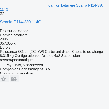
camion bétaillère Scania P114-380
114G
27
Scania P114-380 114G
Prix sur demande
Camion bétaillère
2005
957.955 km
Euro 3
Puissance
381 ch (280 kW)
Carburant
diesel
Capacité de charge
8.315 kg
Configuration de l'essieu
4x2
Suspension
ressort/pneumatique
Pays-Bas, Vriezenveen
Companjen Bedrijfswagens B.V.
Contacter le vendeur