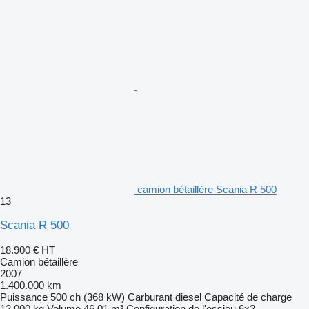
camion bétaillère Scania R 500
13
Scania R 500
18.900 €
HT
Camion bétaillère
2007
1.400.000 km
Puissance
500 ch (368 kW)
Carburant
diesel
Capacité de charge
12.000 kg
Volume
46,01 m³
Configuration de l'essieu
6x2