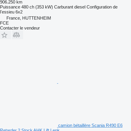
906.250 km
Puissance
480 ch (353 kW)
Carburant
diesel
Configuration de
l'essieu
6x2
France, HUTTENHEIM
FCE
Contacter le vendeur
camion bétaillère Scania R490 E6
Retarder 2 Stock AHK Lift Lenk