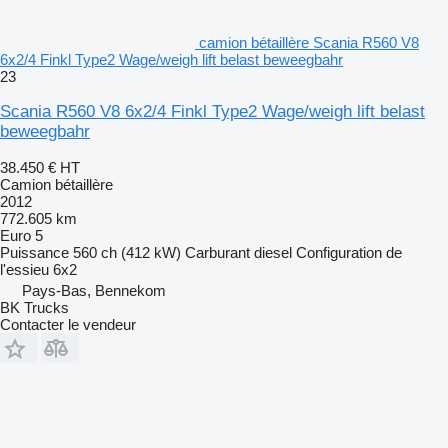
camion bétaillère Scania R560 V8
6x2/4 Finkl Type2 Wage/weigh lift belast beweegbahr
23
Scania R560 V8 6x2/4 Finkl Type2 Wage/weigh lift belast
beweegbahr
38.450 €
HT
Camion bétaillère
2012
772.605 km
Euro 5
Puissance
560 ch (412 kW)
Carburant
diesel
Configuration de
l'essieu
6x2
Pays-Bas, Bennekom
BK Trucks
Contacter le vendeur