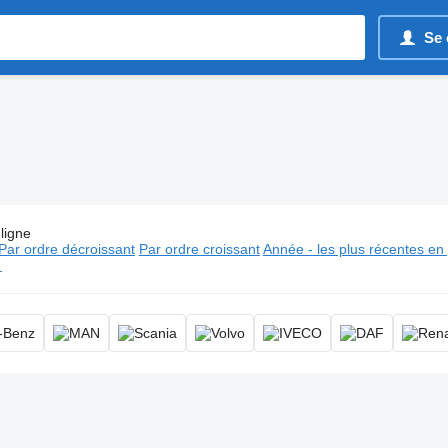
Se 
ligne
ces:
Camions châssis, camion chassis cabine
Par ordre décroissant
Par ordre croissant
Année - les plus récentes en
⬈