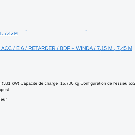
 , 7,45 M
/ ACC / E 6 / RETARDER / BDF + WINDA / 7,15 M , 7,45 M
h (331 kW)
Capacité de charge
15.700 kg
Configuration de l'essieu
6x
apest
deur