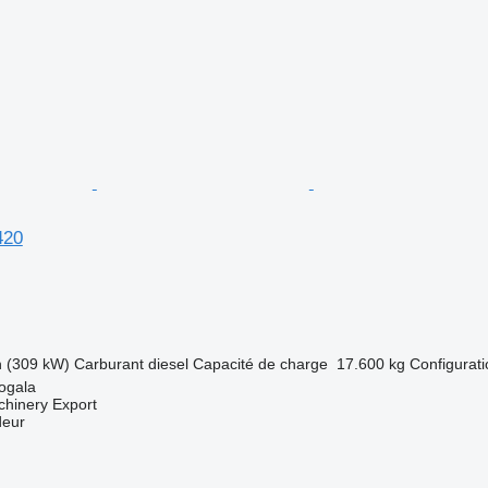
420
h (309 kW)
Carburant
diesel
Capacité de charge
17.600 kg
Configurati
vogala
chinery Export
deur