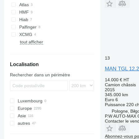
Atlas
Unimog
Premium
HMF
Vario
T-series
Hiab
Zetros
Palfinger
XCMG
tout afficher
13
Localisation
MAN TGL 12.2
Rechercher dans un périmètre
14.000 €
HT
Camion châssis
2015
345.000 km
Euro 6
Luxembourg
Puissance
220 c
Europe
Pologne, Biłgo
Asie
Allemagne
P.W AUTO-MAX O
Contacter le ven
autres
Pays-Bas
Chine
Pologne
Émirats arabes unis
Ukraine
Abonnez-vous pou
Hongrie
Japon
Pérou