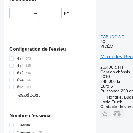
–
km
ZABUDOWĘ
40
VIDÉO
Configuration de l'essieu
Mercedes-Be
4x2
4x4
20.400 €
HT
Camion châssis
6x2
2010
6x4
248.000 km
Euro 5
8x4
Puissance
290 c
tout afficher
Hongrie, Bud
Laslo Truck
Contacter le ven
Nombre d'essieux
1 essieu
2 essieux