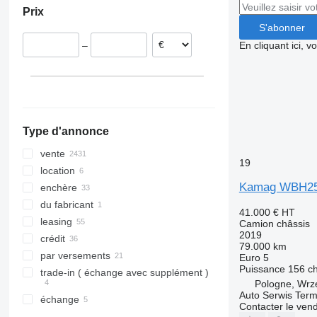
Prix
Belgique
Turquie
Argentine
S'abonner
Lituanie
Ouzbékistan
Colombie
En cliquant ici, 
–
Italie
Singapour
Chili
Portugal
tout afficher
Type d'annonce
vente
19
location
Kamag WBH2
enchère
du fabricant
41.000 €
HT
leasing
Camion châssis
2019
crédit
79.000 km
par versements
Euro 5
Puissance
156 c
trade-in ( échange avec supplément )
Pologne, Wrz
Auto Serwis Term
échange
Contacter le ven