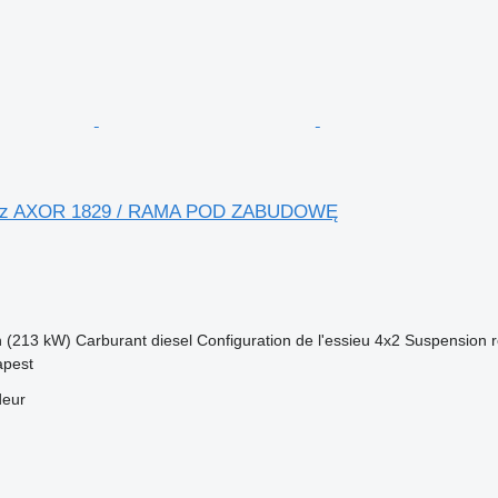
nz AXOR 1829 / RAMA POD ZABUDOWĘ
h (213 kW)
Carburant
diesel
Configuration de l'essieu
4x2
Suspension
apest
deur