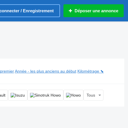
connecter / Enregistrement
Déposer une annonce
 premier
Année - les plus anciens au début
Kilométrage ⬊
Tous