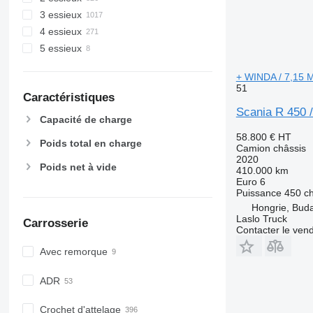
3 essieux
4 essieux
5 essieux
+ WINDA / 7,15 M
51
Caractéristiques
Scania R 450 
Capacité de charge
58.800 €
HT
Poids total en charge
Camion châssis
2020
Poids net à vide
410.000 km
Euro 6
Puissance
450 c
Hongrie, Bud
Laslo Truck
Carrosserie
Contacter le ven
Avec remorque
ADR
Crochet d'attelage