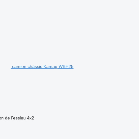
.
camion châssis Kamag WBH25
on de l'essieu
4x2