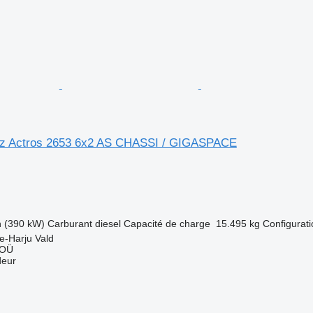
z Actros 2653 6x2 AS CHASSI / GIGASPACE
h (390 kW)
Carburant
diesel
Capacité de charge
15.495 kg
Configurati
e-Harju Vald
 OÜ
deur