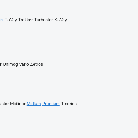
is
T-Way
Trakker
Turbostar
X-Way
r
Unimog
Vario
Zetros
ster
Midliner
Midlum
Premium
T-series