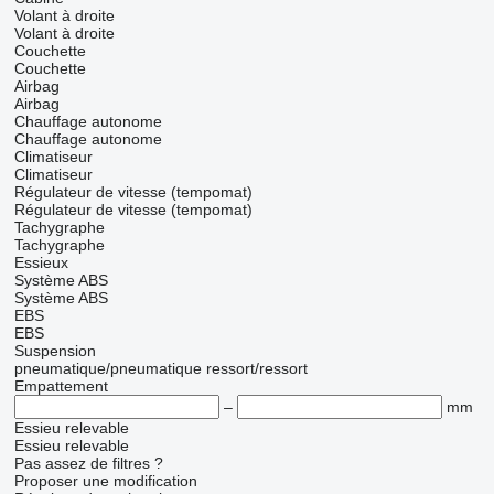
Volant à droite
Volant à droite
Couchette
Couchette
Airbag
Airbag
Chauffage autonome
Chauffage autonome
Climatiseur
Climatiseur
Régulateur de vitesse (tempomat)
Régulateur de vitesse (tempomat)
Tachygraphe
Tachygraphe
Essieux
Système ABS
Système ABS
EBS
EBS
Suspension
pneumatique/pneumatique
ressort/ressort
Empattement
–
mm
Essieu relevable
Essieu relevable
Pas assez de filtres ?
Proposer une modification