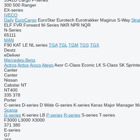
3542D
Cargo
F-series
300
500
Ranger
EX-series
IVECO
Daily
EuroCargo
EuroStar
Eurotech
Eurotrakker
Magirus
S-Way
Stral
ELF
FVR
Forward
M-Series
NKR
NPR
NQR
N-Series
65111
MAN
F90
KAT
LE
NL series
TGA
TGL
TGM
TGS
TGX
Deutz
eDeliver
Mercedes-Benz
Actros
Antos
Arocs
Atego
Axor
C-Class
Econic
LK
S-Class
SK
Sprinte
Canter
Canter
Nissan
Cabstar
NT
NT400
335
378
Porter
C-series
D-series
D Wide
G-series
K-series
Kerax
Major
Manager
Ma
Scania
G-series
K-series
LB
P-series
R-series
S-series
T-series
F3000
L3000
X3000
371
380
E-series
G7