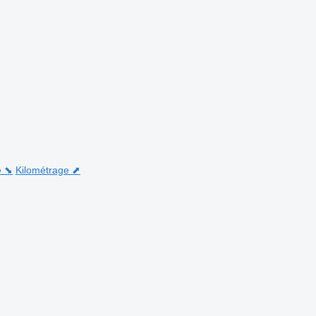
e ⬊
Kilométrage ⬈