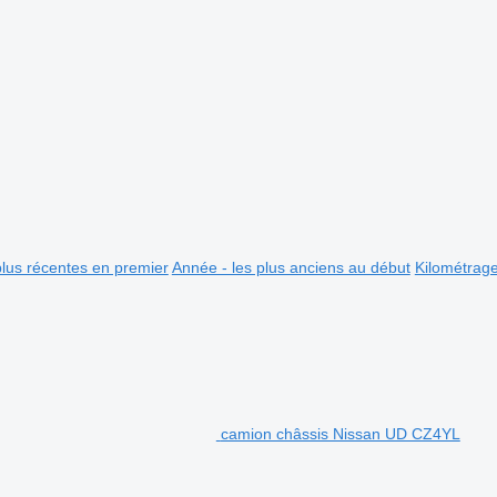
plus récentes en premier
Année - les plus anciens au début
Kilométrag
camion châssis Nissan UD CZ4YL