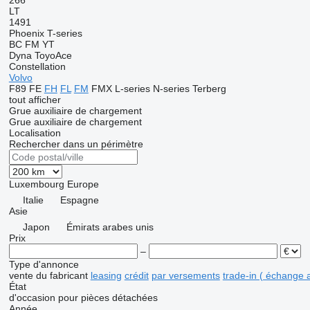
266
LT
1491
Phoenix
T-series
BC
FM
YT
Dyna
ToyoAce
Constellation
Volvo
F89
FE
FH
FL
FM
FMX
L-series
N-series
Terberg
tout afficher
Grue auxiliaire de chargement
Grue auxiliaire de chargement
Localisation
Rechercher dans un périmètre
Luxembourg
Europe
Italie
Espagne
Asie
Japon
Émirats arabes unis
Prix
–
Type d'annonce
vente
du fabricant
leasing
crédit
par versements
trade-in ( échange 
État
d'occasion
pour pièces détachées
Année