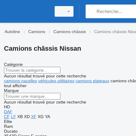
Autoline
Camions
Camions châssis
Camions châssis Nis
Camions châssis Nissan
Catégorie
Aucun résultat trouvé pour cette recherche
camions nacelles
véhicules utilitaires
camions plateaux
camions châs
tout afficher
Marque
Aucun résultat trouvé pour cette recherche
HD
DAF
CF
LF
XB
XD
XF
XG
YA
Elite
Ram
Ducato