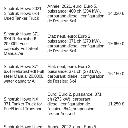
Année: 2021, euro: Euro 5,
Sinotruk Howo 2021
puissance: 400 ch (294 kW),
Sinotruk Howo 6x4
14.020 €
carburant: diesel, configuration
Used Tanker Truck
de l'essieu: 6x4
Sinotruk Howo 371
État: neuf, euro: Euro 2,
6X4 Refurbished!
puissance: 371 ch (273 kW),
20.000L Fuel
19.650 €
carburant: diesel, configuration
capacity Full Steel
de l'essieu: 6x4
Manual Air
Sinotruk Howo 371
État: neuf, euro: Euro 2,
6X4 Refurbished! Full
puissance: 371 ch (273 kW),
16.150 €
steel Manual 20.000L
carburant: diesel, configuration
water capacity Ai
de l'essieu: 6x4
Euro: Euro 2, puissance: 371
Sinotruk Howo NX
ch (273 kW), carburant:
371 Tanker Truck for
diesel, configuration de
11.250 €
Fuel/Liquid Transport
l'essieu: 8x4, suspension:
ressort/ressort
Sinotruk Howo Used
Année: 2022, euro: Euro 5,