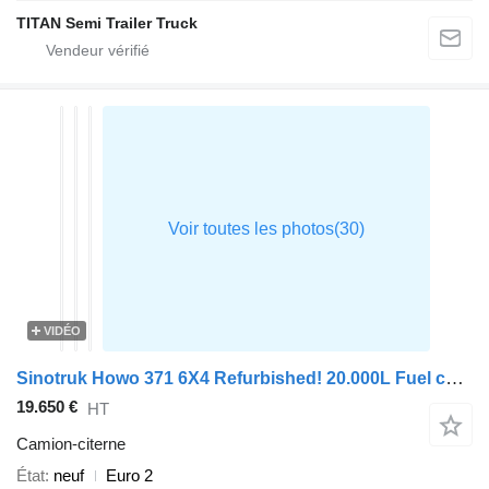
TITAN Semi Trailer Truck
VIDÉO
Sinotruk Howo 371 6X4 Refurbished! 20.000L Fuel capacity Full Steel Manual Air
19.650 €
HT
Camion-citerne
État
neuf
Euro 2