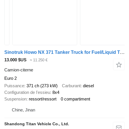
Sinotruk Howo NX 371 Tanker Truck for Fuel/Liquid Transport
13.000 $US
≈ 11.250 €
Camion-citerne
Euro 2
Puissance
371 ch (273 kW)
Carburant
diesel
Configuration de l'essieu
8x4
Suspension
ressort/ressort
0 compartiment
Chine, Jinan
Shandong Titan Vehicle Co., Ltd.