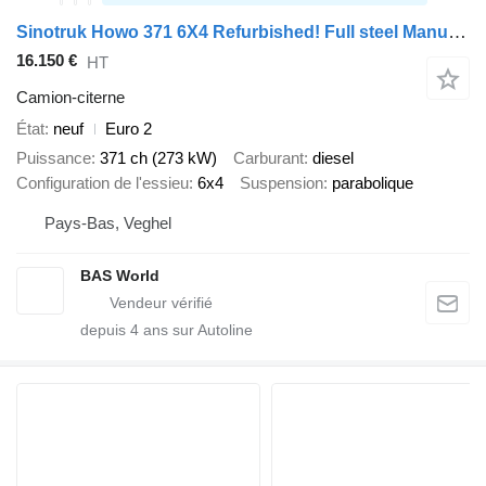
Sinotruk Howo 371 6X4 Refurbished! Full steel Manual 20.000L water capacity Ai
16.150 €
HT
Camion-citerne
État
neuf
Euro 2
Puissance
371 ch (273 kW)
Carburant
diesel
Configuration de l'essieu
6x4
Suspension
parabolique
Pays-Bas, Veghel
BAS World
depuis
4
ans sur Autoline