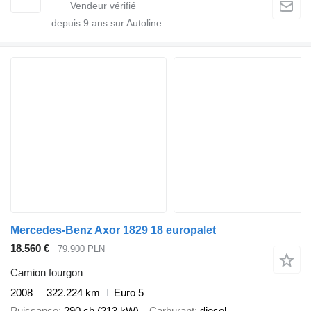
depuis
9
ans sur Autoline
Mercedes-Benz Axor 1829 18 europalet
18.560 €
79.900 PLN
Camion fourgon
2008
322.224 km
Euro 5
Puissance
290 ch (213 kW)
Carburant
diesel