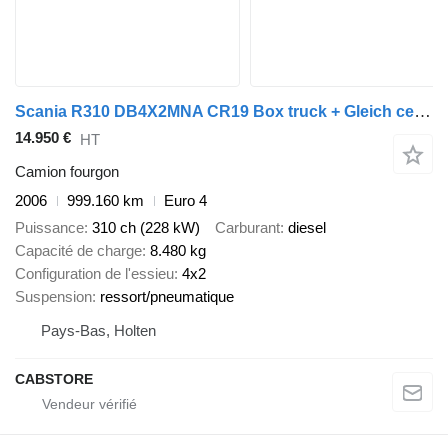
Scania R310 DB4X2MNA CR19 Box truck + Gleich center-axle trailer - Thro
14.950 €
HT
Camion fourgon
2006
999.160 km
Euro 4
Puissance
310 ch (228 kW)
Carburant
diesel
Capacité de charge
8.480 kg
Configuration de l'essieu
4x2
Suspension
ressort/pneumatique
Pays-Bas, Holten
CABSTORE