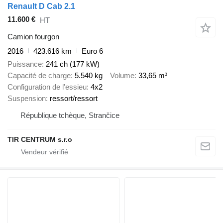
Renault D Cab 2.1
11.600 €
HT
Camion fourgon
2016
423.616 km
Euro 6
Puissance
241 ch (177 kW)
Capacité de charge
5.540 kg
Volume
33,65 m³
Configuration de l'essieu
4x2
Suspension
ressort/ressort
République tchèque, Strančice
TIR CENTRUM s.r.o