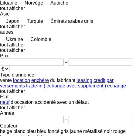
Lituanie
Norvège
Autriche
tout afficher
Asie
Japon
Turquie
Émirats arabes unis
tout afficher
autres
Ukraine
Colombie
tout afficher
tout afficher
Prix
–
Type d'annonce
vente
location
enchère
du fabricant
leasing
crédit
par
versements
trade-in ( échange avec supplément )
échange
tout afficher
État
neuf
d'occasion
accidenté
avec un défaut
tout afficher
Année
–
Couleur
beige
blanc
bleu
bleu foncé
gris
jaune
métallisé
noir
rouge