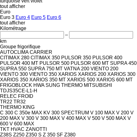
turquoise
vert
violet
tout afficher
Euro
Euro 3
Euro 4
Euro 5
Euro 6
tout afficher
Kilométrage
–
km
Groupe frigorifique
AUTOCLIMA
CARRIER
CITIMAX 280
CITIMAX 350
PULSOR 350
PULSOR 400
PULSOR 400 MT
PULSOR 500
PULSOR 600 MT
SUPRA 450
SUPRA 550
SUPRA 750 MT
VATNA 200
VIENTO 200
VIENTO 300
VIENTO 350
XARIOS
XARIOS 200
XARIOS 300
XARIOS 350
XARIOS 350 MT
XARIOS 500
XARIOS 600 MT
FRIGOBLOCK
HWA SUNG THERMO
MITSUBISHI
TDJS35CE-L1-H
RELEC FROID
TR22
TR32
THERMO KING
C 300
C 350e MAX
KV 300
SPECTRUM
V 100 MAX
V 200
V
200 MAX
V 300
V 300 MAX
V 400 MAX
V 500
V 500 MAX
V
600
V 600 MAX
TKT HVAC
ZANOTTI
Z38S
Z250
Z350 S
Z 350 SF
Z380