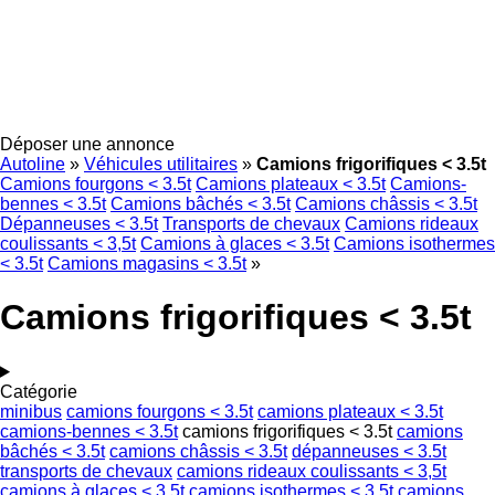
Déposer une annonce
Autoline
»
Véhicules utilitaires
»
Camions frigorifiques < 3.5t
Camions fourgons < 3.5t
Camions plateaux < 3.5t
Camions-
bennes < 3.5t
Camions bâchés < 3.5t
Camions châssis < 3.5t
Dépanneuses < 3.5t
Transports de chevaux
Camions rideaux
coulissants < 3,5t
Camions à glaces < 3.5t
Camions isothermes
< 3.5t
Camions magasins < 3.5t
»
Camions frigorifiques < 3.5t
Catégorie
minibus
camions fourgons < 3.5t
camions plateaux < 3.5t
camions-bennes < 3.5t
camions frigorifiques < 3.5t
camions
bâchés < 3.5t
camions châssis < 3.5t
dépanneuses < 3.5t
transports de chevaux
camions rideaux coulissants < 3,5t
camions à glaces < 3.5t
camions isothermes < 3.5t
camions