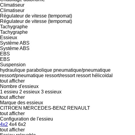
Climatiseur
Climatiseur
Régulateur de vitesse (tempomat)
Régulateur de vitesse (tempomat)
Tachygraphe
Tachygraphe
Essieux
Système ABS
Système ABS
EBS
EBS
Suspension
hydraulique
parabolique
pneumatique/pneumatique
ressort/pneumatique
ressort/ressort
ressort hélicoïdal
tout afficher
Nombre d'essieux
1 essieu
2 essieux
3 essieux
tout afficher
Marque des essieux
CITROEN
MERCEDES-BENZ
RENAULT
tout afficher
Configuration de l'essieu
4x2
4x4
6x2
tout afficher