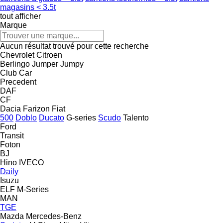
magasins < 3.5t
tout afficher
Marque
Aucun résultat trouvé pour cette recherche
Chevrolet
Citroen
Berlingo
Jumper
Jumpy
Club Car
Precedent
DAF
CF
Dacia
Farizon
Fiat
500
Doblo
Ducato
G-series
Scudo
Talento
Ford
Transit
Foton
BJ
Hino
IVECO
Daily
Isuzu
ELF
M-Series
MAN
TGE
Mazda
Mercedes-Benz