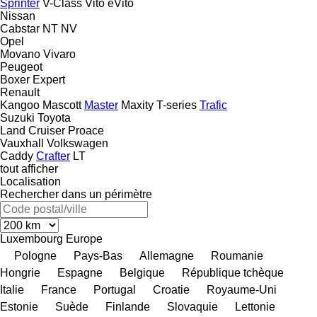
Sprinter
V-Class
Vito
eVito
Nissan
Cabstar
NT
NV
Opel
Movano
Vivaro
Peugeot
Boxer
Expert
Renault
Kangoo
Mascott
Master
Maxity
T-series
Trafic
Suzuki
Toyota
Land Cruiser
Proace
Vauxhall
Volkswagen
Caddy
Crafter
LT
tout afficher
Localisation
Rechercher dans un périmètre
Luxembourg
Europe
Pologne
Pays-Bas
Allemagne
Roumanie
Hongrie
Espagne
Belgique
République tchèque
Italie
France
Portugal
Croatie
Royaume-Uni
Estonie
Suède
Finlande
Slovaquie
Lettonie