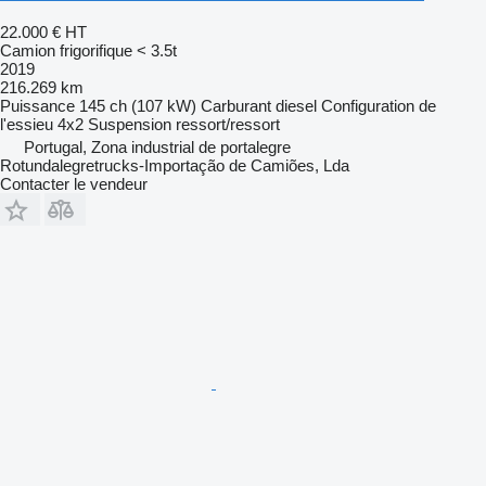
22.000 €
HT
Camion frigorifique < 3.5t
2019
216.269 km
Puissance
145 ch (107 kW)
Carburant
diesel
Configuration de
l'essieu
4x2
Suspension
ressort/ressort
Portugal, Zona industrial de portalegre
Rotundalegretrucks-Importação de Camiões, Lda
Contacter le vendeur