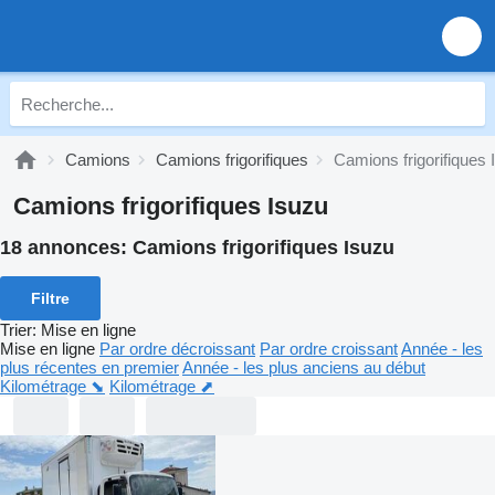
Camions
Camions frigorifiques
Camions frigorifiques 
Camions frigorifiques Isuzu
18 annonces:
Camions frigorifiques Isuzu
Filtre
Trier
:
Mise en ligne
Mise en ligne
Par ordre décroissant
Par ordre croissant
Année - les
plus récentes en premier
Année - les plus anciens au début
Kilométrage ⬊
Kilométrage ⬈