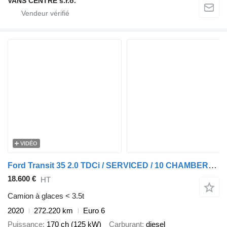
VANS CENTRE s.r.o.
VIDÉO
Ford Transit 35 2.0 TDCi / SERVICED / 10 CHAMBERS / TOP!
18.600 €
HT
Camion à glaces < 3.5t
2020
272.220 km
Euro 6
Puissance
170 ch (125 kW)
Carburant
diesel