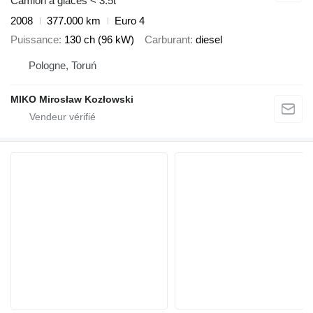
Camion à glaces < 3.5t
2008
377.000 km
Euro 4
Puissance
130 ch (96 kW)
Carburant
diesel
Pologne, Toruń
MIKO Mirosław Kozłowski