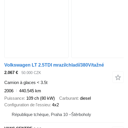
Volkswagen LT 2.5TDI mrazí/chladí/380V/tažné
2.067 €
50.000 CZK
Camion à glaces < 3.5t
2006
440.545 km
Puissance
109 ch (80 kW)
Carburant
diesel
Configuration de l'essieu
4x2
République tchèque, Praha 10 –Štěrboholy