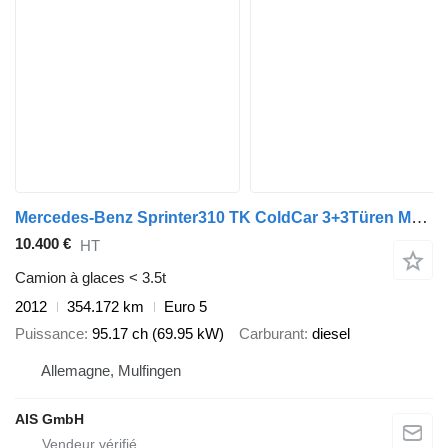
Mercedes-Benz Sprinter310 TK ColdCar 3+3Türen MT-25°C
10.400 €
HT
Camion à glaces < 3.5t
2012
354.172 km
Euro 5
Puissance
95.17 ch (69.95 kW)
Carburant
diesel
Allemagne, Mulfingen
AIS GmbH