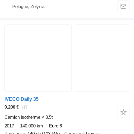
Pologne, Żołynia
IVECO Daily 35
9.200 €
HT
Camion isotherme < 3.5t
2017
140.000 km
Euro 6
Puissance
140 ch (103 kW)
Carburant
biogaz