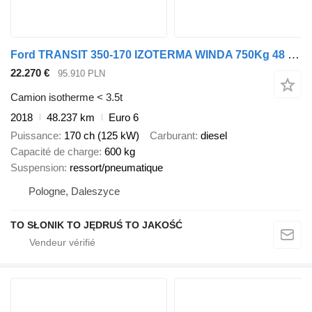
Ford TRANSIT 350-170 IZOTERMA WINDA 750Kg 48 Tyś Km SERWIS ASO FORD D
22.270 €
95.910 PLN
Camion isotherme < 3.5t
2018
48.237 km
Euro 6
Puissance
170 ch (125 kW)
Carburant
diesel
Capacité de charge
600 kg
Suspension
ressort/pneumatique
Pologne, Daleszyce
TO SŁONIK TO JĘDRUŚ TO JAKOŚĆ