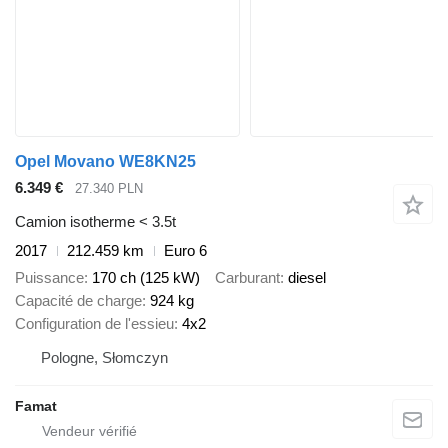
Opel Movano WE8KN25
6.349 €
27.340 PLN
Camion isotherme < 3.5t
2017
212.459 km
Euro 6
Puissance
170 ch (125 kW)
Carburant
diesel
Capacité de charge
924 kg
Configuration de l'essieu
4x2
Pologne, Słomczyn
Famat