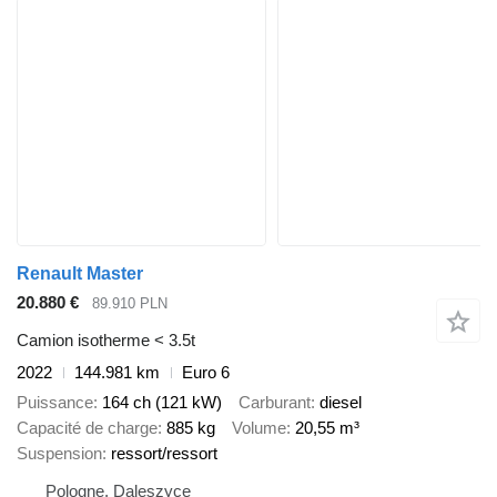
Renault Master
20.880 €
89.910 PLN
Camion isotherme < 3.5t
2022
144.981 km
Euro 6
Puissance
164 ch (121 kW)
Carburant
diesel
Capacité de charge
885 kg
Volume
20,55 m³
Suspension
ressort/ressort
Pologne, Daleszyce