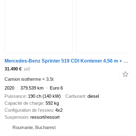
Mercedes-Benz Sprinter 519 CDI Kontener 4,56 m + Drzwi Bliźniaki Automat Salon
31.490 €
HT
Camion isotherme < 3.5t
2020
379.539 km
Euro 6
Puissance
190 ch (140 kW)
Carburant
diesel
Capacité de charge
592 kg
Configuration de l'essieu
4x2
Suspension
ressort/ressort
Roumanie, Bucharest