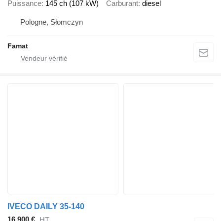
Puissance
145 ch (107 kW)
Carburant
diesel
Pologne, Słomczyn
Famat
IVECO DAILY 35-140
16.900 €
HT