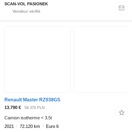
SCAN-VOL PASIONEK
Renault Master RZ038GS
13.790 €
59.370 PLN
Camion isotherme < 3.5t
2021
72.120 km
Euro 6