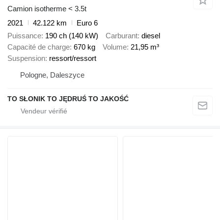
Camion isotherme < 3.5t
2021
42.122 km
Euro 6
Puissance
190 ch (140 kW)
Carburant
diesel
Capacité de charge
670 kg
Volume
21,95 m³
Suspension
ressort/ressort
Pologne, Daleszyce
TO SŁONIK TO JĘDRUŚ TO JAKOŚĆ