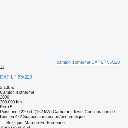
camion isotherme DAF LF 55/220
11
DAF LF 55/220
3.100 €
Camion isotherme
2008
308.000 km
Euro 5
Puissance
220 ch (162 kW)
Carburant
diesel
Configuration de
l'essieu
4x2
Suspension
ressort/pneumatique
Belgique, Marche-En-Famenne
Trucks-hws sprl