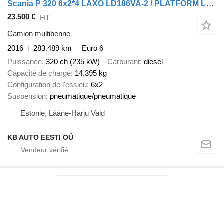
Scania P 320 6x2*4 LAXO LD186VA-2 / PLATFORM L=5731 mm
23.500 €
HT
Camion multibenne
2016
283.489 km
Euro 6
Puissance
320 ch (235 kW)
Carburant
diesel
Capacité de charge
14.395 kg
Configuration de l'essieu
6x2
Suspension
pneumatique/pneumatique
Estonie, Lääne-Harju Vald
KB AUTO EESTI OÜ