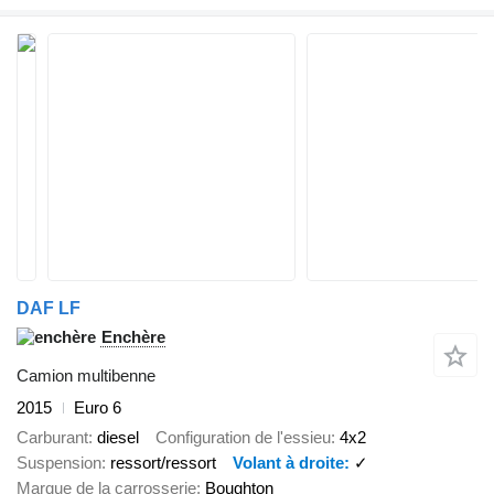
DAF LF
Enchère
Camion multibenne
2015
Euro 6
Carburant
diesel
Configuration de l'essieu
4x2
Suspension
ressort/ressort
Volant à droite
✓
Marque de la carrosserie
Boughton