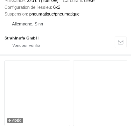
Puissance
320 ch (235 kW)
Carburant
diesel
Configuration de l'essieu
6x2
Suspension
pneumatique/pneumatique
Allemagne, Sinn
Strahlnufa GmbH
VIDÉO