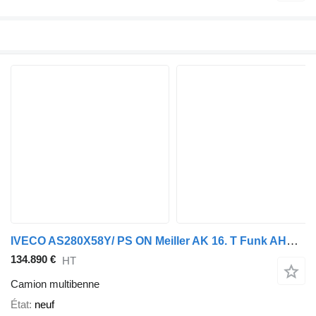
IVECO AS280X58Y/ PS ON Meiller AK 16. T Funk AHK Cam
134.890 €
HT
Camion multibenne
État
neuf