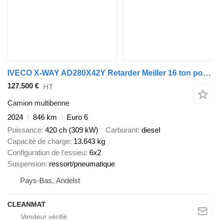
IVECO X-WAY AD280X42Y Retarder Meiller 16 ton portaalarmsysteem NEW &
127.500 €
HT
Camion multibenne
2024
846 km
Euro 6
Puissance
420 ch (309 kW)
Carburant
diesel
Capacité de charge
13.643 kg
Configuration de l'essieu
6x2
Suspension
ressort/pneumatique
Pays-Bas, Andelst
CLEANMAT