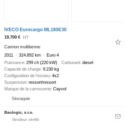
IVECO Eurocargo ML180E30
19.700 €
HT
Camion multibenne
2011
324.892 km
Euro 4
Puissance
299 ch (220 kW)
Carburant
diesel
Capacité de charge
9.230 kg
Configuration de l'essieu
4x2
Suspension
ressort/ressort
Marque de la carrosserie
Cayvol
Slovaquie
Baulogic, s.r.o.