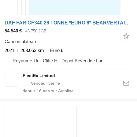
DAF FAR CF340 26 TONNE *EURO 6* BEARVERTAIL 2021 – PN71 GKA
54.540 €
46.750 £GB
Camion plateau
2021
263.053 km
Euro 6
Royaume-Uni, Cliffe Hill Depot Beveridge Lan
FleetEx Limited
depuis
16
ans sur Autoline