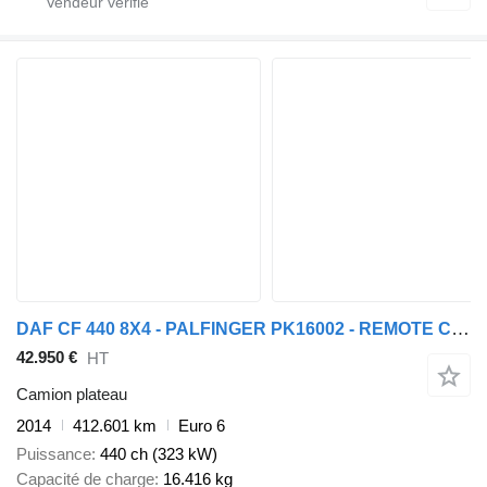
DAF CF 440 8X4 - PALFINGER PK16002 - REMOTE CONTROL
42.950 €
HT
Camion plateau
2014
412.601 km
Euro 6
Puissance
440 ch (323 kW)
Capacité de charge
16.416 kg