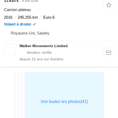
11.610 €
9.950 £GB
Camion plateau
2016
245.255 km
Euro 6
Volant à droite
✓
Royaume-Uni, Sawley
Walker Movements Limited
depuis
16
ans sur Autoline