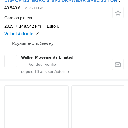
DAF CF410 *EURO 6* 8X2 DRAWBAR SPEC 32 TONNE BRICK GRAB – 2019 – FP1
40.540 €
34.750 £GB
Camion plateau
2019
148.542 km
Euro 6
Volant à droite
✓
Royaume-Uni, Sawley
Walker Movements Limited
depuis
16
ans sur Autoline