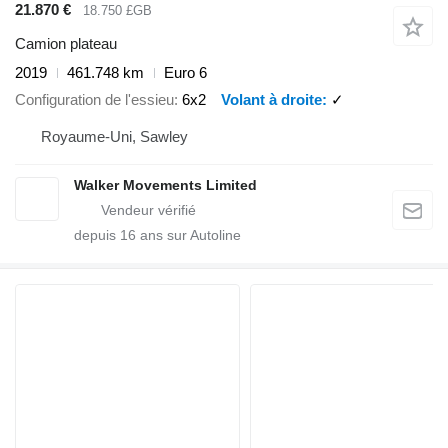
21.870 €
18.750 £GB
Camion plateau
2019
461.748 km
Euro 6
Configuration de l'essieu
6x2
Volant à droite
✓
Royaume-Uni, Sawley
Walker Movements Limited
depuis
16
ans sur Autoline