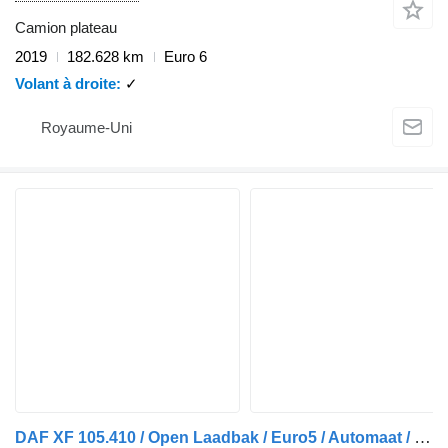
Camion plateau
2019
182.628 km
Euro 6
Volant à droite
✓
Royaume-Uni
DAF XF 105.410 / Open Laadbak / Euro5 / Automaat / NL Truck !!