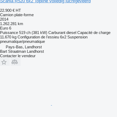
Scania R520 6x2 Topline volledig luchtgeveerd
22.900 €
HT
Camion plate-forme
2014
1.262.281 km
Euro 6
Puissance
519 ch (381 kW)
Carburant
diesel
Capacité de charge
11.670 kg
Configuration de l'essieu
6x2
Suspension
pneumatique/pneumatique
Pays-Bas, Landhorst
Bart Straatman Landhorst
Contacter le vendeur