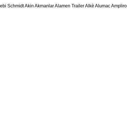
ebi Schmidt
Akin
Akmanlar
Alamen Trailer
Alkè
Alumac
Amplirol