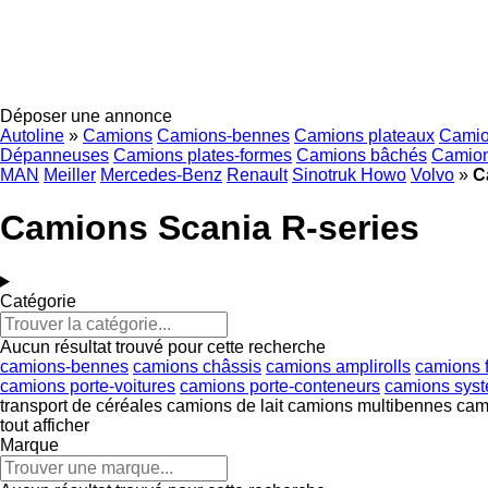
Déposer une annonce
Autoline
»
Camions
Camions-bennes
Camions plateaux
Camio
Dépanneuses
Camions plates-formes
Camions bâchés
Camion
MAN
Meiller
Mercedes-Benz
Renault
Sinotruk Howo
Volvo
»
C
Camions Scania R-series
Catégorie
Aucun résultat trouvé pour cette recherche
camions-bennes
camions châssis
camions amplirolls
camions f
camions porte-voitures
camions porte-conteneurs
camions syst
transport de céréales
camions de lait
camions multibennes
cami
tout afficher
Marque