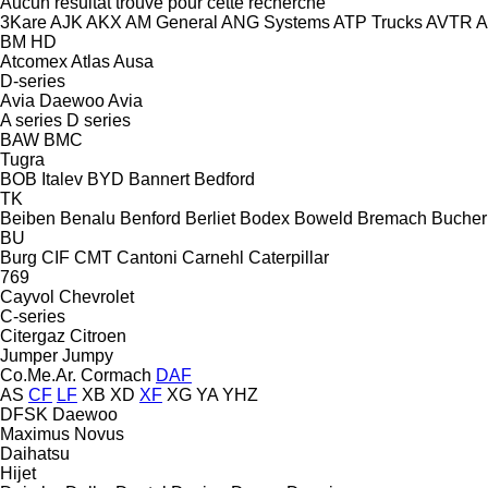
Aucun résultat trouvé pour cette recherche
3Kare
AJK
AKX
AM General
ANG Systems
ATP Trucks
AVTR
A
BM
HD
Atcomex
Atlas
Ausa
D-series
Avia Daewoo
Avia
A series
D series
BAW
BMC
Tugra
BOB Italev
BYD
Bannert
Bedford
TK
Beiben
Benalu
Benford
Berliet
Bodex
Boweld
Bremach
Bucher
BU
Burg
CIF
CMT
Cantoni
Carnehl
Caterpillar
769
Cayvol
Chevrolet
C-series
Citergaz
Citroen
Jumper
Jumpy
Co.Me.Ar.
Cormach
DAF
AS
CF
LF
XB
XD
XF
XG
YA
YHZ
DFSK
Daewoo
Maximus
Novus
Daihatsu
Hijet