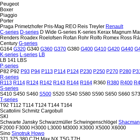
Peugeot
Boxer
Piaggio
Porter
Praga
Primetzhofer
Pris-Mag
REO
Reis Treyler
Renault
C-series
D-series
D Wide
G-series
K-series
Kerax
Magnum
Ma
Renders
Roadex
Roelofsen
Rofan
Rohr
Rolfo
Romex
Ross
Rá
Century
G-series
G164
G320
G340
G360
G370
G380
G400
G410
G420
G440
G
K-series
L-series
LB
LB 141
LBS
P-series
P82
P92
P93
P94
P113
P114
P124
P230
P250
P270
P280
P3
R-series
R113
R114
R124
R142
R143
R144
R164
R360
R380
R400
R4
S-series
S410
S450
S460
S500
S520
S540
S580
S590
S650
S660
S7
T-series
T92
T112
T114
T124
T144
T164
Scattolini
Schmitz Cargobull
SKI
Schwarte Jansky
Schwarzmüller
Schwingenschlögel
Shacman
F2000
F3000
H3000
L3000
M3000
X3000
X5000
X6000
Sino
Sinotruk Howo
371
375
380
C7H
Max
NX
T5G
T7H