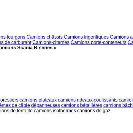
ns fourgons
Camions châssis
Camions frigorifiques
Camions am
s de carburant
Camions-citernes
Camions porte-conteneurs
Ca
amions Scania R-series
»
orestiers
camions plateaux
camions rideaux coulissants
camion
èmes de câble
dépanneuses
camions bétaillères
camions bâch
ons de ferraille
camions isothermes
camions de gaz