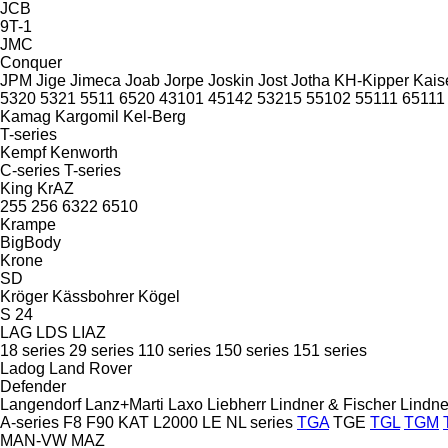
JCB
9T-1
JMC
Conquer
JPM
Jige
Jimeca
Joab
Jorpe
Joskin
Jost
Jotha
KH-Kipper
Kais
5320
5321
5511
6520
43101
45142
53215
55102
55111
65111
Kamag
Kargomil
Kel-Berg
T-series
Kempf
Kenworth
C-series
T-series
King
KrAZ
255
256
6322
6510
Krampe
BigBody
Krone
SD
Kröger
Kässbohrer
Kögel
S 24
LAG
LDS
LIAZ
18 series
29 series
110 series
150 series
151 series
Ladog
Land Rover
Defender
Langendorf
Lanz+Marti
Laxo
Liebherr
Lindner & Fischer
Lindne
A-series
F8
F90
KAT
L2000
LE
NL series
TGA
TGE
TGL
TGM
MAN-VW
MAZ