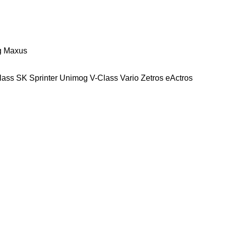
g
Maxus
lass
SK
Sprinter
Unimog
V-Class
Vario
Zetros
eActros