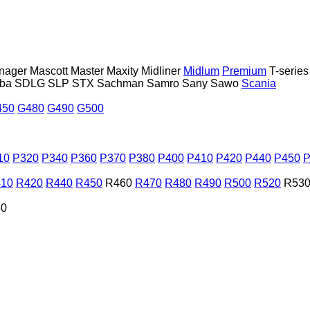
nager
Mascott
Master
Maxity
Midliner
Midlum
Premium
T-series
ba
SDLG
SLP
STX
Sachman
Samro
Sany
Sawo
Scania
450
G480
G490
G500
10
P320
P340
P360
P370
P380
P400
P410
P420
P440
P450
P
10
R420
R440
R450
R460
R470
R480
R490
R500
R520
R53
30