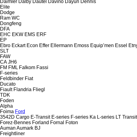
Daimler
Dalby
Dautel
Davino
Dayun
Dennis
Elite
Dodge
Ram
WC
Dongfeng
DFA
EHC
EKW
EMS
ERF
EP
Ebro
Eckart
Econ
Effer
Ellermann
Emoss
Equip’men
Essel
Etn
SLT
FAW
CA
JH6
FM
FML
Falkom
Fassi
F-series
Feldbinder
Fiat
Ducato
Fiault
Flandria
Fliegl
TDK
Foden
Alpha
Foima
Ford
3542D
Cargo
E-Transit
E-series
F-series
Ka
L-series
LT
Transit
Forez-Bennes
Forland
Fornal
Foton
Auman
Aumark
BJ
Freightliner