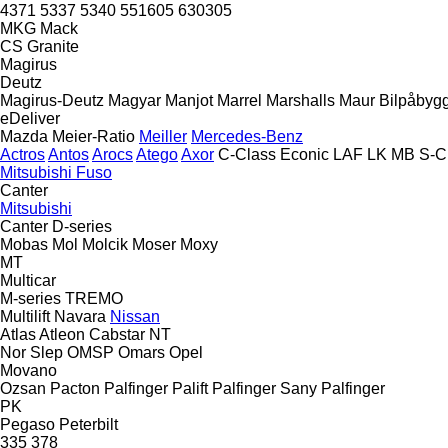
4371
5337
5340
551605
630305
MKG
Mack
CS
Granite
Magirus
Deutz
Magirus-Deutz
Magyar
Manjot
Marrel
Marshalls
Maur Bilpåbyg
eDeliver
Mazda
Meier-Ratio
Meiller
Mercedes-Benz
Actros
Antos
Arocs
Atego
Axor
C-Class
Econic
LAF
LK
MB
S-C
Mitsubishi Fuso
Canter
Mitsubishi
Canter
D-series
Mobas
Mol
Molcik
Moser
Moxy
MT
Multicar
M-series
TREMO
Multilift
Navara
Nissan
Atlas
Atleon
Cabstar
NT
Nor Slep
OMSP
Omars
Opel
Movano
Ozsan
Pacton
Palfinger Palift
Palfinger Sany
Palfinger
PK
Pegaso
Peterbilt
335
378