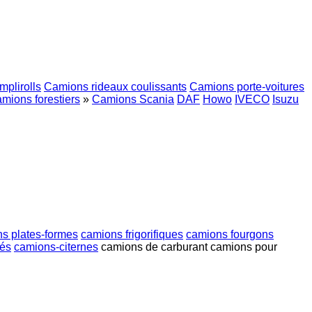
plirolls
Camions rideaux coulissants
Camions porte-voitures
mions forestiers
»
Camions Scania
DAF
Howo
IVECO
Isuzu
s plates-formes
camions frigorifiques
camions fourgons
és
camions-citernes
camions de carburant
camions pour