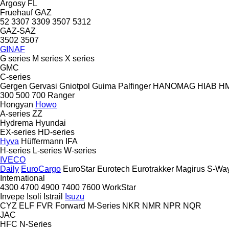
Argosy
FL
Fruehauf
GAZ
52
3307
3309
3507
5312
GAZ-SAZ
3502
3507
GINAF
G series
M series
X series
GMC
C-series
Gergen
Gervasi
Gniotpol
Guima Palfinger
HANOMAG
HIAB
H
300
500
700
Ranger
Hongyan
Howo
A-series
ZZ
Hydrema
Hyundai
EX-series
HD-series
Hyva
Hüffermann
IFA
H-series
L-series
W-series
IVECO
Daily
EuroCargo
EuroStar
Eurotech
Eurotrakker
Magirus
S-Wa
International
4300
4700
4900
7400
7600
WorkStar
Invepe
Isoli
Istrail
Isuzu
CYZ
ELF
FVR
Forward
M-Series
NKR
NMR
NPR
NQR
JAC
HFC
N-Series