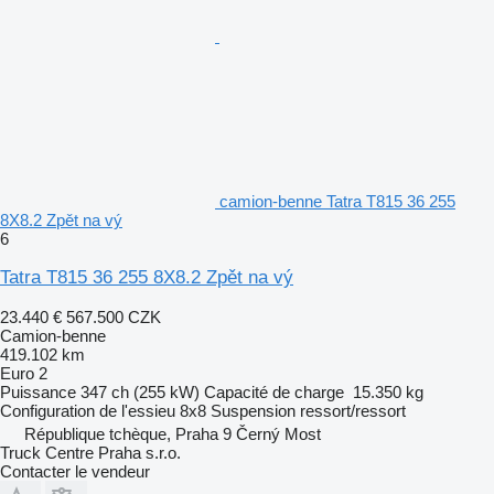
camion-benne Tatra T815 36 255
8X8.2 Zpět na vý
6
Tatra T815 36 255 8X8.2 Zpět na vý
23.440 €
567.500 CZK
Camion-benne
419.102 km
Euro 2
Puissance
347 ch (255 kW)
Capacité de charge
15.350 kg
Configuration de l'essieu
8x8
Suspension
ressort/ressort
République tchèque, Praha 9 Černý Most
Truck Centre Praha s.r.o.
Contacter le vendeur