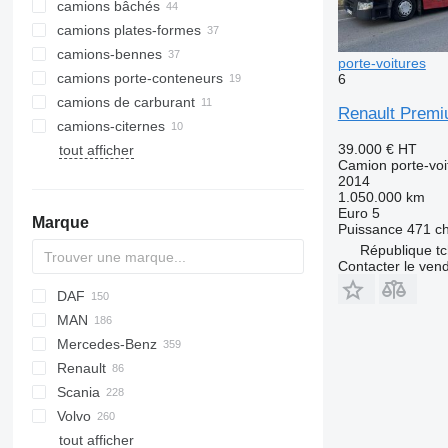
camions bâchés
camions plates-formes
camions-bennes
porte-voitures
camions porte-conteneurs
6
camions de carburant
Renault Premi
camions-citernes
39.000 €
HT
tout afficher
Camion porte-voi
2014
1.050.000 km
Euro 5
Marque
Puissance
471 c
République t
Contacter le ven
DAF
MAN
AS
Daily
T-series
Mercedes-Benz
CF
EuroCargo
NL series
630305
Renault
LF
Magirus
TGA
Actros
Scania
XF
S-Way
TGL
Antos
C-series
Volvo
XG
Stralis
TGM
Arocs
D Wide
G-series
G7
tout afficher
Trakker
TGS
Atego
Magnum
LB
FH