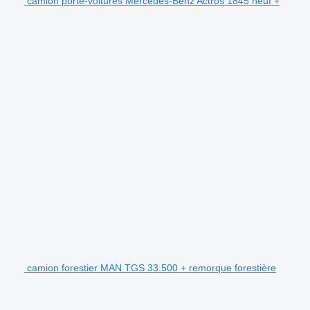
camion porte-voitures Mercedes-Benz Actros 1845 neuf +
camion forestier MAN TGS 33.500 + remorque forestière