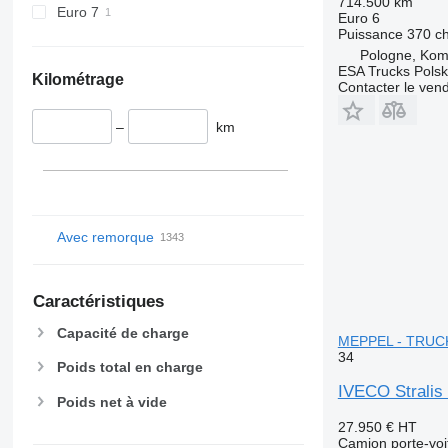
714.500 km
Euro 7
Euro 6
Puissance
370 c
Pologne, Kom
ESA Trucks Polsk
Kilométrage
Contacter le ven
–
km
Avec remorque
Caractéristiques
Capacité de charge
MEPPEL - TRUCK
34
Poids total en charge
IVECO Strali
Poids net à vide
27.950 €
HT
Camion porte-voi