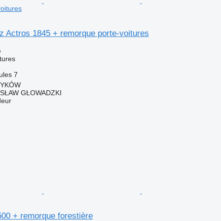
oitures
 Actros 1845 + remorque porte-voitures
e
tures
ules
7
TRYKÓW
ISŁAW GŁOWADZKI
deur
0 + remorque forestière