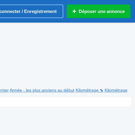
connecter / Enregistrement
Déposer une annonce
emier
Année - les plus anciens au début
Kilométrage ⬊
Kilométrage