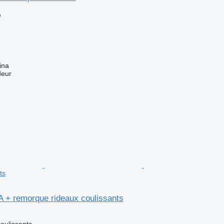
e
ina
deur
ts
 + remorque rideaux coulissants
oulissants