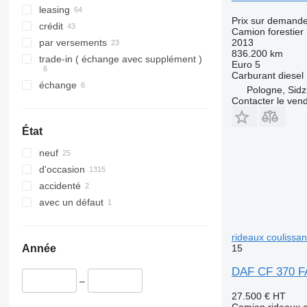
leasing
Prix sur demand
crédit
Camion forestier
2013
par versements
836.200 km
trade-in ( échange avec supplément )
Euro 5
Carburant
diesel
échange
Pologne, Sidz
Contacter le ven
État
neuf
d'occasion
accidenté
avec un défaut
rideaux coulissan
15
Année
DAF CF 370 FA
–
27.500 €
HT
Camion rideaux c