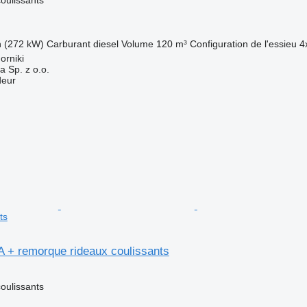
h (272 kW)
Carburant
diesel
Volume
120 m³
Configuration de l'essieu
4
orniki
a Sp. z o.o.
deur
ts
 + remorque rideaux coulissants
oulissants