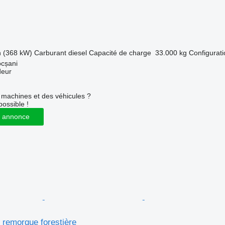
h (368 kW)
Carburant
diesel
Capacité de charge
33.000 kg
Configurati
cșani
deur
machines et des véhicules ?
possible !
 annonce
 remorque forestière