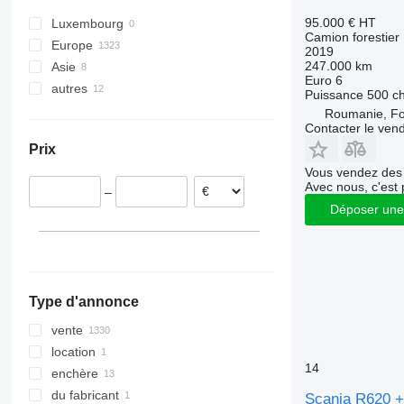
95.000 €
HT
Luxembourg
Camion forestier
Europe
2019
247.000 km
Asie
Lituanie
Euro 6
autres
Pologne
Chine
Puissance
500 c
République tchèque
Turquie
Ukraine
Roumanie, Fo
Contacter le ven
Pays-Bas
Prix
Allemagne
Vous vendez des 
Roumanie
Avec nous, c'est 
–
Hongrie
Déposer une
Belgique
tout afficher
Type d'annonce
vente
location
14
enchère
du fabricant
Scania R620 +