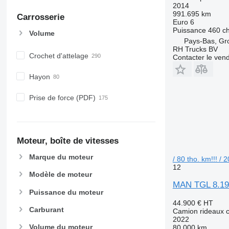
2014
991.695 km
Carrosserie
Euro 6
Puissance
460 c
Volume
Pays-Bas, G
RH Trucks BV
Crochet d'attelage
Contacter le ven
Hayon
Prise de force (PDF)
Moteur, boîte de vitesses
Marque du moteur
/ 80 tho. km!!! / 
12
Modèle de moteur
MAN TGL 8.190 
Puissance du moteur
44.900 €
HT
Carburant
Camion rideaux c
2022
Volume du moteur
80.000 km