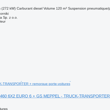
h (272 kW)
Carburant
diesel
Volume
120 m³
Suspension
pneumatique/
orniki
a Sp. z o.o.
deur
-TRANSPORTER + remorque porte-voitures
s 460 6X2 EURO 6 + GS MEPPEL - TRUCK-TRANSPORTER + 
tures