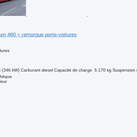
um 460 + remorque porte-voitures
tures
h (346 kW)
Carburant
diesel
Capacité de charge
5.170 kg
Suspension
chèque
deur