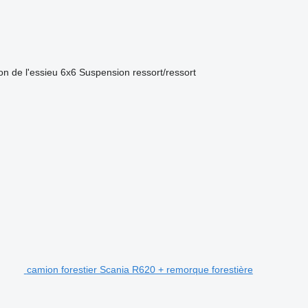
on de l'essieu
6x6
Suspension
ressort/ressort
camion forestier Scania R620 + remorque forestière