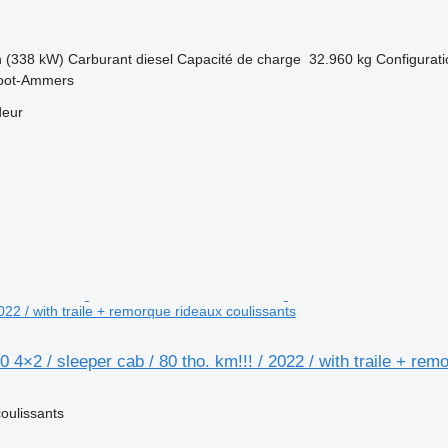
h (338 kW)
Carburant
diesel
Capacité de charge
32.960 kg
Configurati
root-Ammers
deur
2022 / with traile + remorque rideaux coulissants
4×2 / sleeper cab / 80 tho. km!!! / 2022 / with traile + rem
oulissants