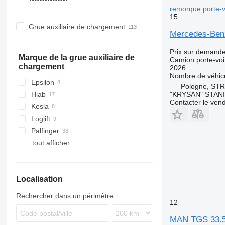
TGX
Axor
Premium
P-series
FL
remorque porte-v
15
Sprinter
T-series
R-series
FM
Grue auxiliaire de chargement
S-series
FMX
Mercedes-Benz
PL
Prix sur demand
Marque de la grue auxiliaire de
Camion porte-voi
chargement
2026
Nombre de véhic
Epsilon
Pologne, S
"KRYSAN" STAN
Hiab
Contacter le ven
Kesla
Loglift
Palfinger
tout afficher
Localisation
Rechercher dans un périmètre
12
MAN TGS 33.50