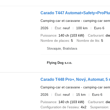
Carado T447 Automat+Safety+ProPlu
Camping-car et caravane - camping-car semi
2026
État
neuf
100 km
Euro 6
Puissance
140 ch (103 kW)
Carburant
di
Nombre de places
5
Nombre de lits
5
Slovaquie, Bratislava
Flying Dog s.r.o.
Carado T448 Pro+, Nový, Automat, 5 
Camping-car et caravane - camping-car semi
2026
État
neuf
15 km
Euro 6
Puissance
140 ch (103 kW)
Carburant
di
Configuration de l'essieu
4x2
Suspension