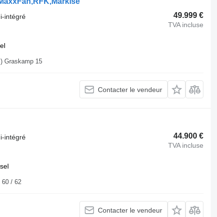
g,MaxxFan,RFK,Markise
49.999 €
-intégré
TVA incluse
el
Allemagne, 48249 Dümo Dülmen (Hiddingsel) Graskamp 15
Contacter le vendeur
44.900 €
-intégré
TVA incluse
sel
rger Str. 60 / 62
Contacter le vendeur