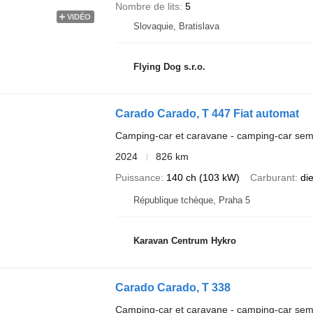
Nombre de lits
5
VIDÉO
Slovaquie, Bratislava
Flying Dog s.r.o.
Carado Carado, T 447 Fiat automat
Camping-car et caravane - camping-car semi
2024
826 km
Puissance
140 ch (103 kW)
Carburant
di
République tchèque, Praha 5
Karavan Centrum Hykro
Carado Carado, T 338
Camping-car et caravane - camping-car semi