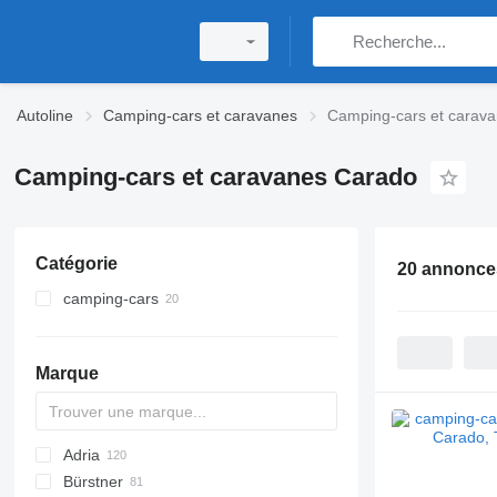
Autoline
Camping-cars et caravanes
Camping-cars et carav
Camping-cars et caravanes Carado
Catégorie
20 annonce
camping-cars
camping-cars semi-intégrés
camping-cars à capucine
Marque
fourgons aménagés
Adria
Bürstner
Action