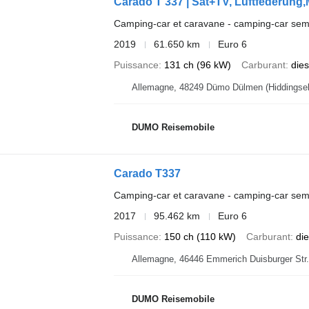
Carado T 337 | Sat+TV, Luftfederun
Camping-car et caravane - camping-car semi
2019
61.650 km
Euro 6
Puissance
131 ch (96 kW)
Carburant
dies
DUMO Reisemobile
Carado T337
Camping-car et caravane - camping-car semi
2017
95.462 km
Euro 6
Puissance
150 ch (110 kW)
Carburant
die
Allemagne, 46446 Emmerich Duisbu
DUMO Reisemobile