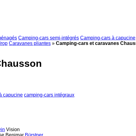
ménagés
Camping-cars semi-intégrés
Camping-cars à capucine
drop
Caravanes pliantes
»
Camping-cars et caravanes Chau
 Chausson
à capucine
camping‐cars intégraux
in
Vision
se
Benimar
Bürstner