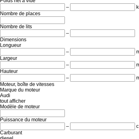
Poids net à vide
–
k
Nombre de places
Nombre de lits
–
Dimensions
Longueur
–
Largeur
–
Hauteur
–
Moteur, boîte de vitesses
Marque du moteur
Audi
tout afficher
Modèle de moteur
Puissance du moteur
–
c
Carburant
diesel