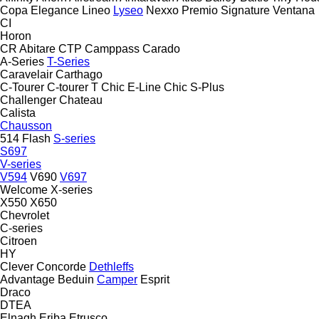
Copa
Elegance
Lineo
Lyseo
Nexxo
Premio
Signature
Ventana
CI
Horon
CR Abitare
CTP
Camppass
Carado
A-Series
T-Series
Caravelair
Carthago
C-Tourer
C-tourer T
Chic E-Line
Chic S-Plus
Challenger
Chateau
Calista
Chausson
514
Flash
S-series
S697
V-series
V594
V690
V697
Welcome
X-series
X550
X650
Chevrolet
C-series
Citroen
HY
Clever
Concorde
Dethleffs
Advantage
Beduin
Camper
Esprit
Draco
DTEA
Elnagh
Eriba
Etrusco