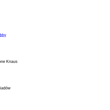
bby
one
Knaus
iadów