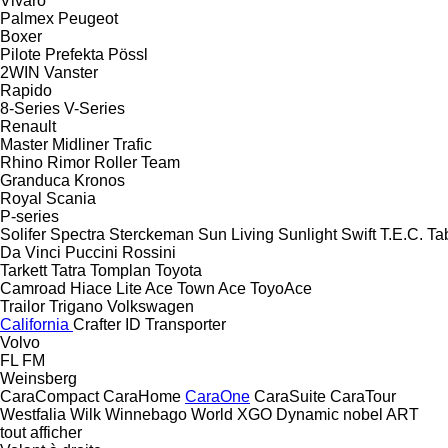
Vivaro
Palmex
Peugeot
Boxer
Pilote
Prefekta
Pössl
2WIN
Vanster
Rapido
8-Series
V-Series
Renault
Master
Midliner
Trafic
Rhino
Rimor
Roller Team
Granduca
Kronos
Royal
Scania
P-series
Solifer
Spectra
Sterckeman
Sun Living
Sunlight
Swift
T.E.C.
Ta
Da Vinci
Puccini
Rossini
Tarkett
Tatra
Tomplan
Toyota
Camroad
Hiace
Lite Ace
Town Ace
ToyoAce
Trailor
Trigano
Volkswagen
California
Crafter
ID
Transporter
Volvo
FL
FM
Weinsberg
CaraCompact
CaraHome
CaraOne
CaraSuite
CaraTour
Westfalia
Wilk
Winnebago
World
XGO Dynamic
nobel ART
tout afficher