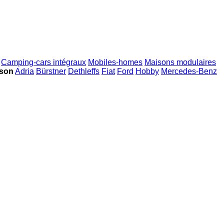
Camping‐cars intégraux
Mobiles-homes
Maisons modulaires
sson
Adria
Bürstner
Dethleffs
Fiat
Ford
Hobby
Mercedes-Benz