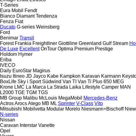
T-Series
Eura Mobil
Fendt
Bianco
Diamant
Tendenza
Fenza
Fiat
Ducato
G-series
Weinsberg
Ford
Benimar
Transit
Forest
Frankia
Freightliner
Giottiline
Greenland
Gulf Stream
Ho
De Luxe
Excellent
OnTour
Optima
Premium
Prestige
Holdom
Hymer
Eriba
IVECO
Daily
EuroStar
Magirus
Isuzu
Itineo
JD
Jayco
Kabe
Kampkon Karavan
Karmann
Keyst
BoxLife
Sky i
Sport
Südwind
Van TI
Van Ti Plus 650 MEG
Krone
LMC
La Marca
La Strada
Laika
Lifestyle Camper
MAN
L2000
TGE
TGM
TGS
MB Group
Malibu
McLouis
MegaMobil
Mercedes-Benz
Actros
Arocs
Atego
MB
ML
Sprinter
V-Class
Vito
Mitsubishi
Mobilvetta
Modular
Morelo
Niesmann+Bischoff
Niew
N-series
Nissan
Caravan
Interstar
Vanette
Opel