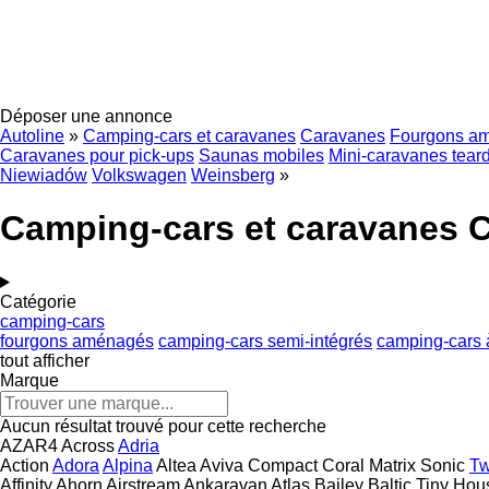
Déposer une annonce
Autoline
»
Camping-cars et caravanes
Caravanes
Fourgons a
Caravanes pour pick-ups
Saunas mobiles
Mini-caravanes tear
Niewiadów
Volkswagen
Weinsberg
»
Camping-cars et caravanes
Catégorie
camping-cars
fourgons aménagés
camping-cars semi-intégrés
camping-cars 
tout afficher
Marque
Aucun résultat trouvé pour cette recherche
AZAR4
Across
Adria
Action
Adora
Alpina
Altea
Aviva
Compact
Coral
Matrix
Sonic
Tw
Affinity
Ahorn
Airstream
Ankaravan
Atlas
Bailey
Baltic Tiny Hou