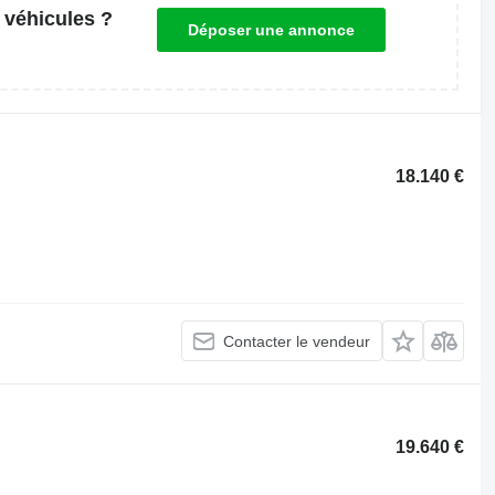
 véhicules ?
Déposer une annonce
18.140 €
Contacter le vendeur
19.640 €