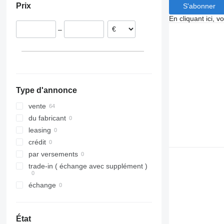
Prix
S'abonner
Roumanie
En cliquant ici, 
Pologne
–
Pays-Bas
Type d'annonce
vente
du fabricant
leasing
crédit
par versements
trade-in ( échange avec supplément )
échange
État