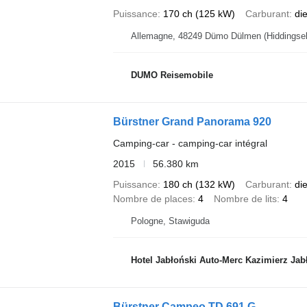
Puissance
170 ch (125 kW)
Carburant
di
DUMO Reisemobile
Bürstner Grand Panorama 920
Camping-car - camping‐car intégral
2015
56.380 km
Puissance
180 ch (132 kW)
Carburant
di
Nombre de places
4
Nombre de lits
4
Pologne, Stawiguda
Hotel Jabłoński Auto-Merc Kazimierz Jab
Bürstner Campeo TD 691 G