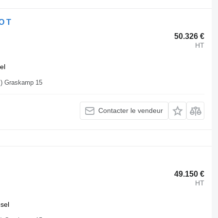
O T
50.326 €
HT
el
Allemagne, 48249 Dümo Dülmen (Hiddingsel) Graskamp 15
Contacter le vendeur
49.150 €
HT
esel