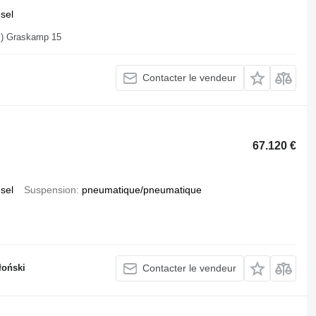
esel
Allemagne, 48249 Dümo Dülmen (Hiddingsel) Graskamp 15
Contacter le vendeur
67.120 €
esel
Suspension
pneumatique/pneumatique
łoński
Contacter le vendeur