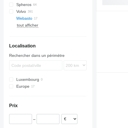
Spheros
Evadys
Tourismo
Skyliner
L-series
Alpino
Volvo
Karosa
Travego
Tourliner
Urbino
Webasto
Recreo
7700
tout afficher
9900
B-series
Localisation
Rechercher dans un périmètre
Luxembourg
Europe
Allemagne
Estonie
Prix
Pologne
Lettonie
–