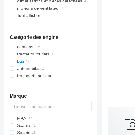
climatisations et pièces détachées
moteurs de ventilateur
climatiseurs
tout afficher
compresseurs de climatisation
radiateurs de climatisation
Catégorie des engins
camions
tracteurs routiers
bus
automobiles
transports par eau
yachts à moteur
Marque
MAN
Futura
SB
Axer
Scania
Magiq
Citelis
A-series
Citaro
Cityliner
Solaris
Domino
Lion's series
Intouro
Jetliner
K-series