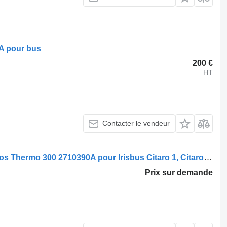
A pour bus
200 €
HT
Contacter le vendeur
Chauffage autonome Webasto Spheros Thermo 300 2710390A pour Irisbus Citaro 1, Citaro 2, Conecto, Integro, Intouro, O350, Tourismo, Travego
Prix sur demande