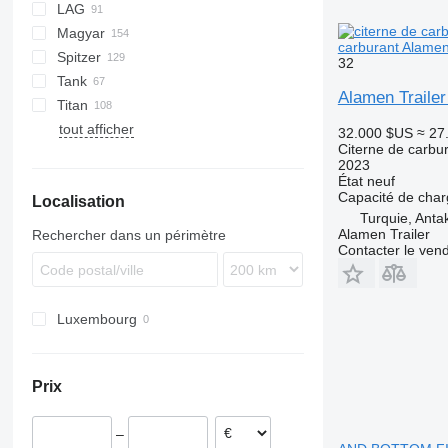
LAG
NG
BPDO
LPG
TF
EUT
ASW
TX
Stralis
Modulo
TSA
SSK
Magyar
BPO
KIP
SSL
0-3
TGS
carburant Alam
Spitzer
TSA
STB
GSA
S-series
SA
L-series
CM
MACOLA
SCT
TS
32
Tank
STS
O-3
SR
SL
SF
LPG
Alamen Trail
Titan
SK
OPL 38
tout afficher
SP
ADR
97
NS
LPG
32.000 $US
≈ 27
Citerne de carbu
TX
2023
État
neuf
Capacité de cha
Localisation
Turquie, Anta
Alamen Trailer
Rechercher dans un périmètre
Contacter le ven
Luxembourg
Prix
–