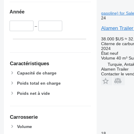
Année
gasoline) for Sal
24
–
Alamen Trailer
38.000 $US
≈ 32
Citerne de carbu
2024
État
neuf
Volume
40 m³
Su
Caractéristiques
Turquie, Anta
Alamen Trailer
Capacité de charge
Contacter le ven
Poids total en charge
Poids net à vide
Carrosserie
Volume
18