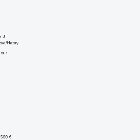
e
x
3
kya/Hatay
deur
.560 €