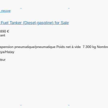
e neuve
 Fuel Tanker (Diesel-gasoline) for Sale
.890 €
rant
spension
pneumatique/pneumatique
Poids net à vide
7.300 kg
Nombre
kya/Hatay
deur