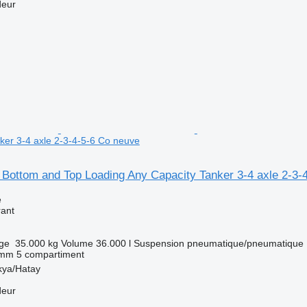
deur
ker 3-4 axle 2-3-4-5-6 Co neuve
 Bottom and Top Loading Any Capacity Tanker 3-4 axle 2-3-
e
rant
rge
35.000 kg
Volume
36.000 l
Suspension
pneumatique/pneumatique
 mm
5 compartiment
kya/Hatay
deur