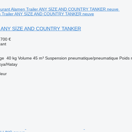
en Trailer ANY SİZE AND COUNTRY TANKER neuve
er ANY SİZE AND COUNTRY TANKER
.700 €
rant
rge
40 kg
Volume
45 m³
Suspension
pneumatique/pneumatique
Poids 
kya/Hatay
deur