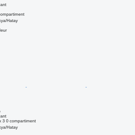
rant
compartiment
kya/Hatay
deur
e
rant
x
3
0 compartiment
kya/Hatay