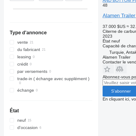
AND BOTTOM FI
48
Alamen Trail
37.000 $US
≈ 32
Citerne de carbu
Type d'annonce
2023
État
neuf
vente
Capacité de cha
du fabricant
Turquie, Anta
leasing
Alamen Trailer
Contacter le ven
crédit
par versements
Abonnez-vous pou
trade-in ( échange avec supplément )
échange
S'abonner
En cliquant ici, 
État
neuf
d'occasion