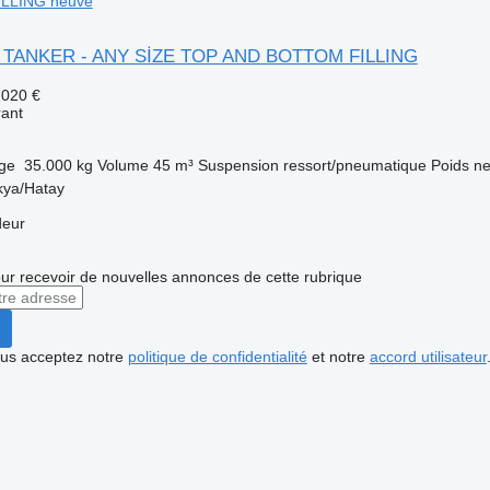
LLING neuve
er TANKER - ANY SİZE TOP AND BOTTOM FILLING
.020 €
rant
rge
35.000 kg
Volume
45 m³
Suspension
ressort/pneumatique
Poids ne
kya/Hatay
deur
r recevoir de nouvelles annonces de cette rubrique
vous acceptez notre
politique de confidentialité
et notre
accord utilisateur