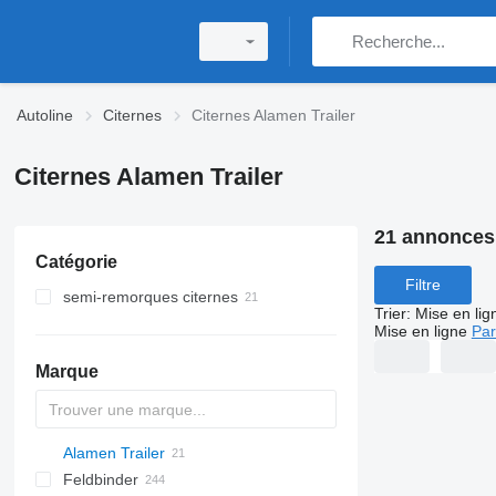
Autoline
Citernes
Citernes Alamen Trailer
Citernes Alamen Trailer
21 annonces
Catégorie
Filtre
semi-remorques citernes
Trier
:
Mise en lig
citernes de carburant
Mise en ligne
Par
citernes de silo
Marque
citernes de ciment
citernes de farine
citernes chimiques
Alamen Trailer
54500
Feldbinder
SVM
NCG
CB
T-series
SAPL
KIS
STF
ADR
CK
SOA
K series
LPG
45
AMMONIA
Carrytank