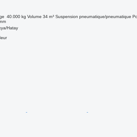
rge
40.000 kg
Volume
34 m³
Suspension
pneumatique/pneumatique
Po
 mm
kya/Hatay
deur