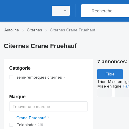
Autoline
Citernes
Citernes Crane Fruehauf
Citernes Crane Fruehauf
7 annonces:
Catégorie
Filtre
semi-remorques citernes
Trier
:
Mise en lig
citernes de bitume
Mise en ligne
Par
citernes de carburant
Marque
citernes alimentaires
citernes chimiques
Crane Fruehauf
SVM
NCG
CB
T-series
SAPL
KIS
STF
ADR
CK
SOA
Feldbinder
NG
BPDO
K series
LPG
45
AMMONIA
Carrytank