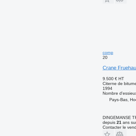
comp
20
Crane Fruehau
9.500 €
HT
Citerne de bitum
1994
Nombre d'essieu
Pays-Bas, Ho
DINGEMANSE T
depuis
21
ans sur
Contacter le ven