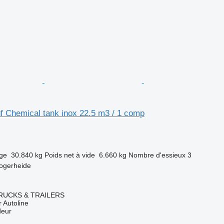
f Chemical tank inox 22.5 m3 / 1 comp
rge
30.840 kg
Poids net à vide
6.660 kg
Nombre d'essieux
3
ogerheide
RUCKS & TRAILERS
 Autoline
deur