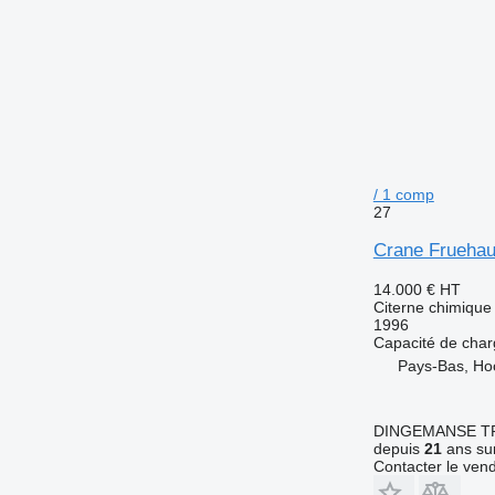
/ 1 comp
27
Crane Fruehau
14.000 €
HT
Citerne chimique
1996
Capacité de cha
Pays-Bas, Ho
DINGEMANSE T
depuis
21
ans sur
Contacter le ven