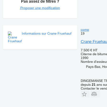
Pas assez de filtres ?
Proposer une modification
comp
19
Informations sur Crane Fruehauf
Crane Fruehau
7.500 €
HT
Citerne de bitum
1990
Nombre d'essieu
Pays-Bas, Ho
DINGEMANSE T
depuis
21
ans sur
Contacter le ven