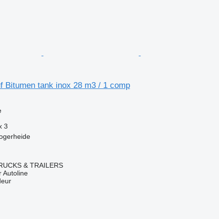
f Bitumen tank inox 28 m3 / 1 comp
e
x
3
ogerheide
RUCKS & TRAILERS
 Autoline
deur