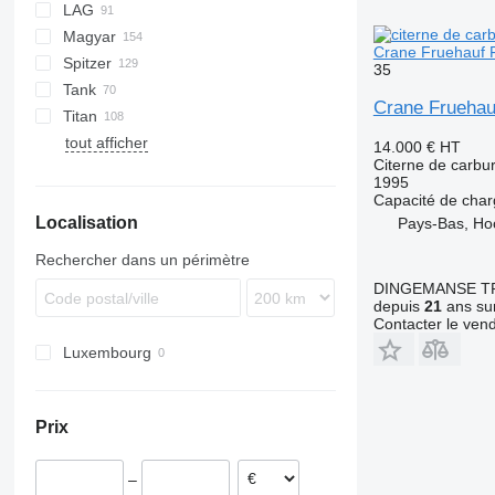
LAG
BPO
LPG
TF
EUT
ASW
TX
Stralis
Modulo
TSA
SSK
Magyar
KIP
SSL
0-3
TGS
Crane Fruehauf F
Spitzer
TSA
STB
GSA
S-series
SA
L-series
CM
MACOLA
SCT
TS
35
Tank
STS
O-3
SR
SL
SF
LPG
Crane Fruehauf
Titan
SK
OPL 38
tout afficher
SP
ADR
97
NS
LPG
14.000 €
HT
Citerne de carbu
TX
1995
Capacité de cha
Localisation
Pays-Bas, Ho
Rechercher dans un périmètre
DINGEMANSE T
depuis
21
ans sur
Contacter le ven
Luxembourg
Prix
–