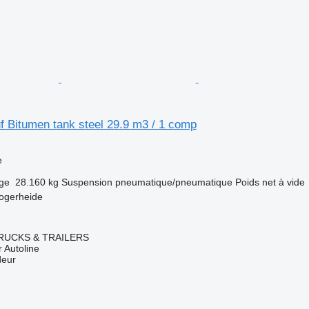
f Bitumen tank steel 29.9 m3 / 1 comp
e
rge
28.160 kg
Suspension
pneumatique/pneumatique
Poids net à vide
ogerheide
RUCKS & TRAILERS
 Autoline
deur