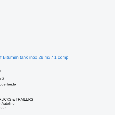
f Bitumen tank inox 28 m3 / 1 comp
e
x
3
ogerheide
RUCKS & TRAILERS
 Autoline
deur