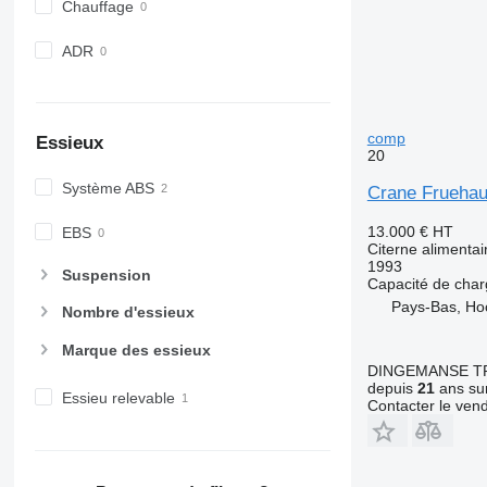
Chauffage
ADR
comp
Essieux
20
Système ABS
Crane Fruehau
13.000 €
HT
EBS
Citerne alimentai
1993
Suspension
Capacité de cha
Pays-Bas, Ho
Nombre d'essieux
Marque des essieux
DINGEMANSE T
depuis
21
ans sur
Essieu relevable
Contacter le ven