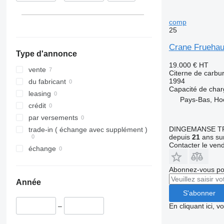
comp
25
Crane Fruehauf
Type d'annonce
19.000 €
HT
vente
Citerne de carbu
1994
du fabricant
Capacité de cha
leasing
Pays-Bas, Ho
crédit
par versements
DINGEMANSE T
trade-in ( échange avec supplément )
depuis
21
ans sur
Contacter le ven
échange
Abonnez-vous pou
Année
S'abonner
En cliquant ici, 
–