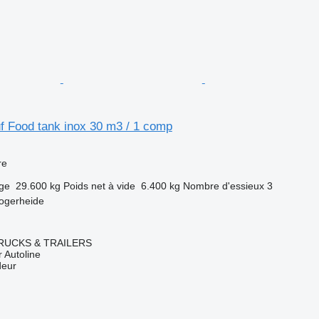
f Food tank inox 30 m3 / 1 comp
re
rge
29.600 kg
Poids net à vide
6.400 kg
Nombre d'essieux
3
ogerheide
RUCKS & TRAILERS
 Autoline
deur