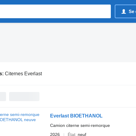
Se 
s:
Citernes Everlast
Everlast BIOETHANOL
Camion citerne semi-remorque
2026
État
neuf