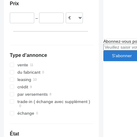
Prix
–
Abonnez-vous pou
Type d'annonce
S'abonner
vente
du fabricant
leasing
crédit
par versements
trade-in ( échange avec supplément )
échange
État