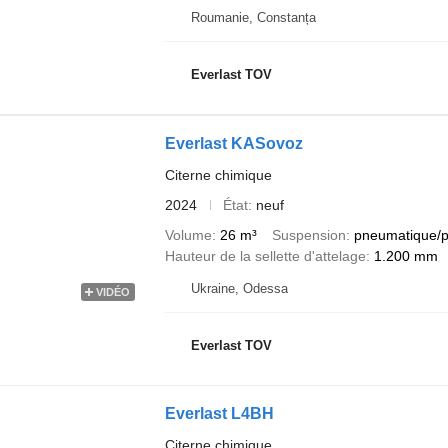
Roumanie, Constanța
Everlast TOV
Everlast KASovoz
Citerne chimique
2024
État
neuf
Volume
26 m³
Suspension
pneumatique/
Hauteur de la sellette d'attelage
1.200 mm
Ukraine, Odessa
VIDÉO
Everlast TOV
Everlast L4BH
Citerne chimique