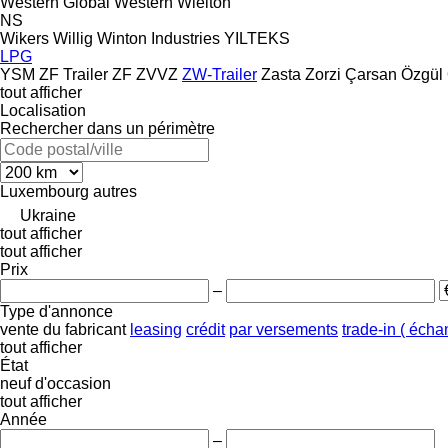
Western Global
Western
Wielton
NS
Wikers
Willig
Winton Industries
YILTEKS
LPG
YSM
ZF Trailer
ZF
ZVVZ
ZW-Trailer
Zasta
Zorzi
Çarsan
Özgül
tout afficher
Localisation
Rechercher dans un périmètre
Luxembourg
autres
Ukraine
tout afficher
tout afficher
Prix
–
Type d'annonce
vente
du fabricant
leasing
crédit
par versements
trade-in ( éch
tout afficher
État
neuf
d'occasion
tout afficher
Année
–