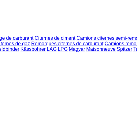
ge de carburant
Citernes de ciment
Camions citernes semi-rem
iternes de gaz
Remorques citernes de carburant
Camions remor
eldbinder
Kässbohrer
LAG
LPG
Magyar
Maisonneuve
Spitzer
T