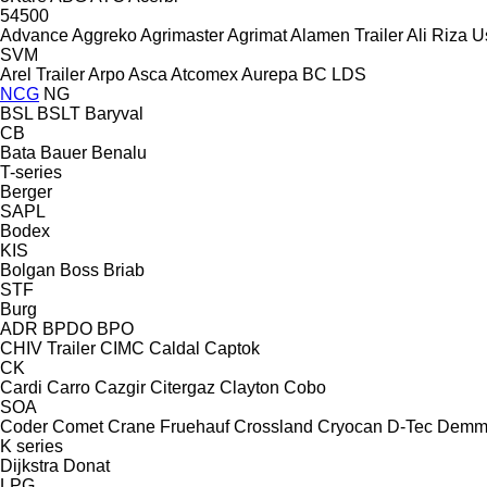
54500
Advance
Aggreko
Agrimaster
Agrimat
Alamen Trailer
Ali Riza U
SVM
Arel Trailer
Arpo
Asca
Atcomex
Aurepa
BC LDS
NCG
NG
BSL
BSLT
Baryval
CB
Bata
Bauer
Benalu
T-series
Berger
SAPL
Bodex
KIS
Bolgan
Boss
Briab
STF
Burg
ADR
BPDO
BPO
CHIV Trailer
CIMC
Caldal
Captok
CK
Cardi
Carro
Cazgir
Citergaz
Clayton
Cobo
SOA
Coder
Comet
Crane Fruehauf
Crossland
Cryocan
D-Tec
Demm
K series
Dijkstra
Donat
LPG