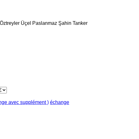
Öztreyler
Üçel Paslanmaz
Şahin Tanker
ange avec supplément )
échange