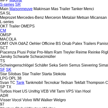
MPP
Magyar
S-series
SR
Main
Maisonneuve
Makinsan
Mas Trailer Tanker
Menci
SA
SL
Meprozet
Mercedes-Benz
Merceron
Metalair
Metsan
Micansan
L-series
OKT Trailer
OMEPS
CM
OMSP
MACOLA
OMT
OVA
OdAZ
Oehler
Officine BS
Onab
Palex Trailers
Panis
SCT
Piacenza
Piusi
Polar
Pro-Wam
Ram Treyler
Reime
Reinke
Rig
Jansky
Schwarte
Schwarzmüller
TS
Schwingenschlögel
Schäfer
Seka
Serin
Serrus
Sievering
Sima
SF
SK
Star Silobas
Star Trailer
Starta
Stokota
LPG
OPL 38
Svan
TC
Tank
Tankmobil
Tecnokar
Tedsan
Tekfalt
Thompson C
SP
TX
Turbos Hoet
US
Unifrig
VEB
VM Tarm
VPS
Van Hool
ADR
Visser
Vocol
Volvo
WM
Walker
Welgro
97