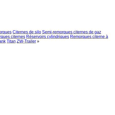
orques
Citernes de silo
Semi-remorques citernes de gaz
ques citernes
Réservoirs cylindriques
Remorques citerne à
ank
Titan
ZW-Trailer
»