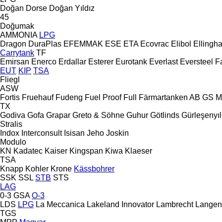
Doğan Dorse
Doğan Yıldız
45
Doğumak
AMMONIA
LPG
Dragon
DuraPlas
EFEMMAK
ESE
ETA
Ecovrac
Elibol
Ellingh
Carrytank
TF
Emirsan
Enerco
Erdallar
Esterer
Eurotank
Everlast
Eversteel
F
EUT
KIP
TSA
Fliegl
ASW
Fortis
Fruehauf
Fudeng
Fuel Proof
Full
Färmartanken AB
GS M
TX
Godiva
Gofa
Grapar
Greto & Söhne
Guhur
Götlinds
Gürleşenyıl
Stralis
Indox
Interconsult
Isisan
Jeho
Joskin
Modulo
KN
Kadatec
Kaiser
Kingspan
Kiwa
Klaeser
TSA
Knapp
Kohler
Krone
Kässbohrer
SSK
SSL
STB
STS
LAG
0-3
GSA
O-3
LDS
LPG
La Meccanica
Lakeland Innovator
Lambrecht
Langen
TGS