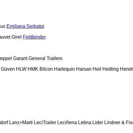
aus
Emiliana Serbatoi
auvet Girel
Feldbinder
eppel
Garant
General Trailers
Güven
HLW
HMK Bilcon
Harlequin
Harsan
Heil
Heitling
Hendr
dorf
Lanz+Marti
LeciTrailer
Leciñena
Letina
Lider
Lindner & Fis