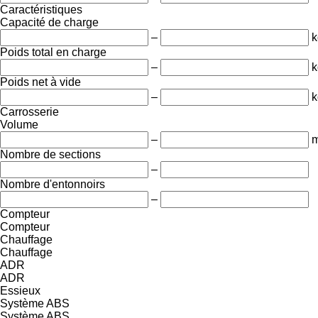
Caractéristiques
Capacité de charge
–
k
Poids total en charge
–
k
Poids net à vide
–
k
Carrosserie
Volume
–
m
Nombre de sections
–
Nombre d'entonnoirs
–
Compteur
Compteur
Chauffage
Chauffage
ADR
ADR
Essieux
Système ABS
Système ABS