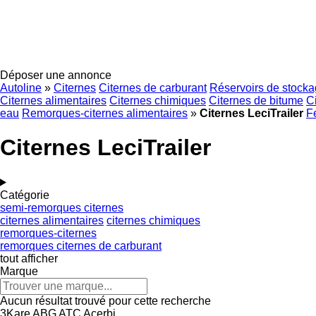
Déposer une annonce
Autoline
»
Citernes
Citernes de carburant
Réservoirs de stocka
Citernes alimentaires
Citernes chimiques
Citernes de bitume
C
eau
Remorques-citernes alimentaires
»
Citernes LeciTrailer
F
Citernes LeciTrailer
Catégorie
semi-remorques citernes
citernes alimentaires
citernes chimiques
remorques-citernes
remorques citernes de carburant
tout afficher
Marque
Aucun résultat trouvé pour cette recherche
3Kare
ABG
ATC
Acerbi