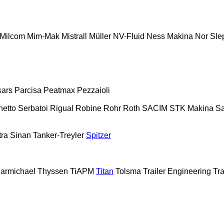
Milcom
Mim-Mak
Mistrall
Müller
NV-Fluid
Ness Makina
Nor Sle
sars
Parcisa
Peatmax
Pezzaioli
hetto Serbatoi
Rigual
Robine
Rohr
Roth
SACIM
STK Makina
S
tra
Sinan Tanker-Treyler
Spitzer
armichael
Thyssen
TiAPM
Titan
Tolsma
Trailer Engineering
Tra