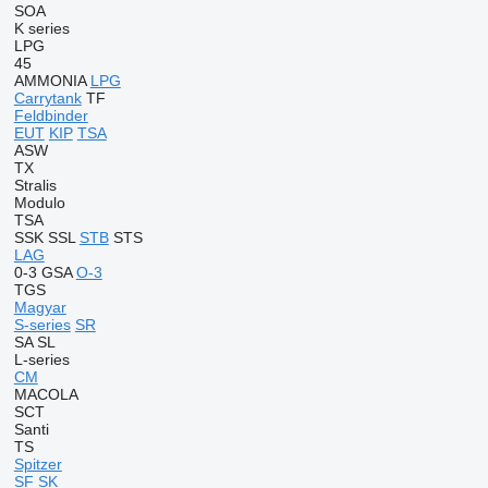
SOA
K series
LPG
45
AMMONIA
LPG
Carrytank
TF
Feldbinder
EUT
KIP
TSA
ASW
TX
Stralis
Modulo
TSA
SSK
SSL
STB
STS
LAG
0-3
GSA
O-3
TGS
Magyar
S-series
SR
SA
SL
L-series
CM
MACOLA
SCT
Santi
TS
Spitzer
SF
SK