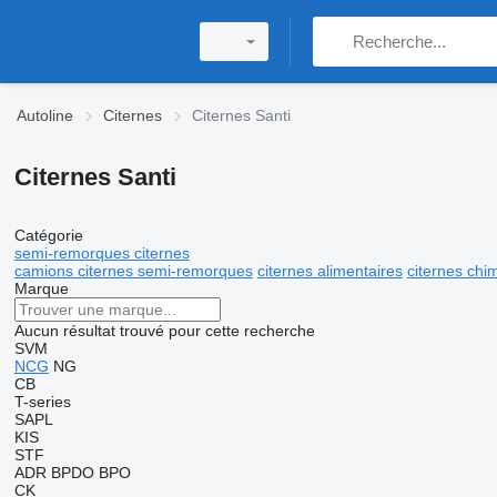
Autoline
Citernes
Citernes Santi
Citernes Santi
Catégorie
semi-remorques citernes
camions citernes semi-remorques
citernes alimentaires
citernes chi
Marque
Aucun résultat trouvé pour cette recherche
SVM
NCG
NG
CB
T-series
SAPL
KIS
STF
ADR
BPDO
BPO
CK