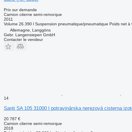
Prix sur demande
Camion citerne semi-remorque
2011
Volume
26.390 l
Suspension
pneumatique/pneumatique
Poids net à 
Allemagne, Langgöns
Gebr. Langensiepen GmbH
Contacter le vendeur
14
Santi SA 105 31000 l potravinárska nerezová cisterna izo
20.787 €
Camion citerne semi-remorque
2018