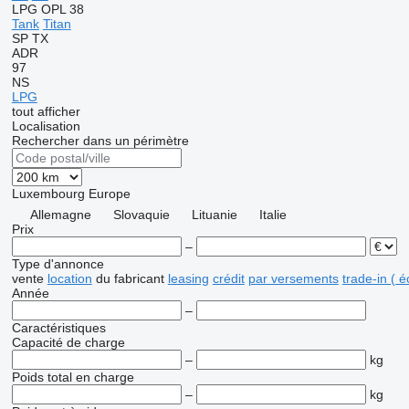
LPG
OPL 38
Tank
Titan
SP
TX
ADR
97
NS
LPG
tout afficher
Localisation
Rechercher dans un périmètre
Luxembourg
Europe
Allemagne
Slovaquie
Lituanie
Italie
Prix
–
Type d'annonce
vente
location
du fabricant
leasing
crédit
par versements
trade-in ( 
Année
–
Caractéristiques
Capacité de charge
–
kg
Poids total en charge
–
kg