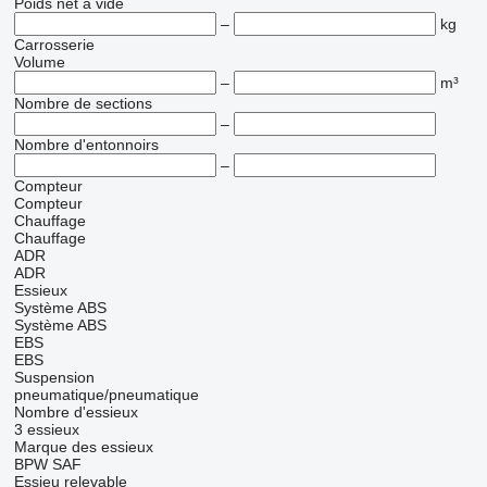
Poids net à vide
–
kg
Carrosserie
Volume
–
m³
Nombre de sections
–
Nombre d'entonnoirs
–
Compteur
Compteur
Chauffage
Chauffage
ADR
ADR
Essieux
Système ABS
Système ABS
EBS
EBS
Suspension
pneumatique/pneumatique
Nombre d'essieux
3 essieux
Marque des essieux
BPW
SAF
Essieu relevable