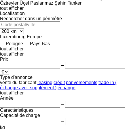
Öztreyler
Üçel Paslanmaz
Şahin Tanker
tout afficher
Localisation
Rechercher dans un périmètre
Luxembourg
Europe
Pologne
Pays-Bas
tout afficher
tout afficher
Prix
–
Type d'annonce
vente
du fabricant
leasing
crédit
par versements
trade-in (
échange avec supplément )
échange
tout afficher
Année
–
Caractéristiques
Capacité de charge
–
kg