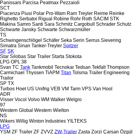
Panissars
Parcisa
Peatmax
Pezzaioli
SCT
Piacenza
Piusi
Polar
Pro-Wam
Ram Treyler
Reime
Reinke
Righetto Serbatoi
Rigual
Robine
Rohr
Roth
SACIM
STK
Makina
Samro
Santi
Sara
Schmitz Cargobull
Schrader
Schutz
Schwarte Jansky
Schwarte
Schwarzmüller
TS
Schwingenschlögel
Schäfer
Seka
Serin
Serrus
Sievering
Simatra
Sinan Tanker-Treyler
Spitzer
SF
SK
Star Silobas
Star Trailer
Starta
Stokota
LPG
OPL 38
Svan
TC
Tank
Tankmobil
Tecnokar
Tedsan
Tekfalt
Thompson
Carmichael
Thyssen
TiAPM
Titan
Tolsma
Trailer Engineering
Trailor
SP
TX
Turbos Hoet
US
Unifrig
VEB
VM Tarm
VPS
Van Hool
ADR
Visser
Vocol
Volvo
WM
Walker
Welgro
97
Western Global
Western
Wielton
NS
Wikers
Willig
Winton Industries
YILTEKS
LPG
YSM
ZF Trailer
ZF
ZVVZ
ZW-Trailer
Zasta
Zorzi
Çarsan
Özgül