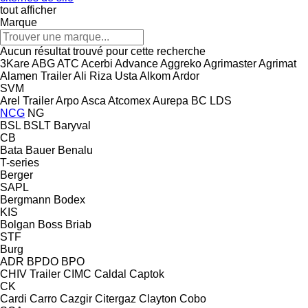
tout afficher
Marque
Aucun résultat trouvé pour cette recherche
3Kare
ABG
ATC
Acerbi
Advance
Aggreko
Agrimaster
Agrimat
Alamen Trailer
Ali Riza Usta
Alkom
Ardor
SVM
Arel Trailer
Arpo
Asca
Atcomex
Aurepa
BC LDS
NCG
NG
BSL
BSLT
Baryval
CB
Bata
Bauer
Benalu
T-series
Berger
SAPL
Bergmann
Bodex
KIS
Bolgan
Boss
Briab
STF
Burg
ADR
BPDO
BPO
CHIV Trailer
CIMC
Caldal
Captok
CK
Cardi
Carro
Cazgir
Citergaz
Clayton
Cobo