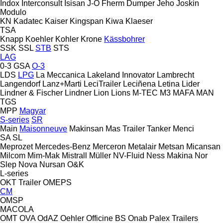
Indox
Interconsult
Isisan
J-O Fherm Dumper
Jeho
Joskin
Modulo
KN
Kadatec
Kaiser
Kingspan
Kiwa
Klaeser
TSA
Knapp
Koehler
Kohler
Krone
Kässbohrer
SSK
SSL
STB
STS
LAG
0-3
GSA
O-3
LDS
LPG
La Meccanica
Lakeland Innovator
Lambrecht
Langendorf
Lanz+Marti
LeciTrailer
Leciñena
Letina
Lider
Lindner & Fischer
Lindner
Lion
Lions
M-TEC
M3
MAFA
MAN
TGS
MPP
Magyar
S-series
SR
Main
Maisonneuve
Makinsan
Mas Trailer Tanker
Menci
SA
SL
Meprozet
Mercedes-Benz
Merceron
Metalair
Metsan
Micansan
Milcom
Mim-Mak
Mistrall
Müller
NV-Fluid
Ness Makina
Nor
Slep
Nova
Nursan
O&K
L-series
OKT Trailer
OMEPS
CM
OMSP
MACOLA
OMT
OVA
OdAZ
Oehler
Officine BS
Onab
Palex Trailers