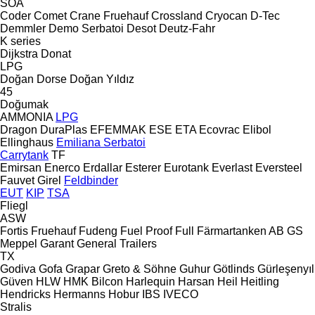
SOA
Coder
Comet
Crane Fruehauf
Crossland
Cryocan
D-Tec
Demmler
Demo Serbatoi
Desot
Deutz-Fahr
K series
Dijkstra
Donat
LPG
Doğan Dorse
Doğan Yıldız
45
Doğumak
AMMONIA
LPG
Dragon
DuraPlas
EFEMMAK
ESE
ETA
Ecovrac
Elibol
Ellinghaus
Emiliana Serbatoi
Carrytank
TF
Emirsan
Enerco
Erdallar
Esterer
Eurotank
Everlast
Eversteel
Fauvet Girel
Feldbinder
EUT
KIP
TSA
Fliegl
ASW
Fortis
Fruehauf
Fudeng
Fuel Proof
Full
Färmartanken AB
GS
Meppel
Garant
General Trailers
TX
Godiva
Gofa
Grapar
Greto & Söhne
Guhur
Götlinds
Gürleşenyıl
Güven
HLW
HMK Bilcon
Harlequin
Harsan
Heil
Heitling
Hendricks
Hermanns
Hobur
IBS
IVECO
Stralis