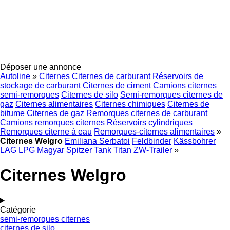
Déposer une annonce
Autoline
»
Citernes
Citernes de carburant
Réservoirs de
stockage de carburant
Citernes de ciment
Camions citernes
semi-remorques
Citernes de silo
Semi-remorques citernes de
gaz
Citernes alimentaires
Citernes chimiques
Citernes de
bitume
Citernes de gaz
Remorques citernes de carburant
Camions remorques citernes
Réservoirs cylindriques
Remorques citerne à eau
Remorques-citernes alimentaires
»
Citernes Welgro
Emiliana Serbatoi
Feldbinder
Kässbohrer
LAG
LPG
Magyar
Spitzer
Tank
Titan
ZW-Trailer
»
Citernes Welgro
Catégorie
semi-remorques citernes
citernes de silo