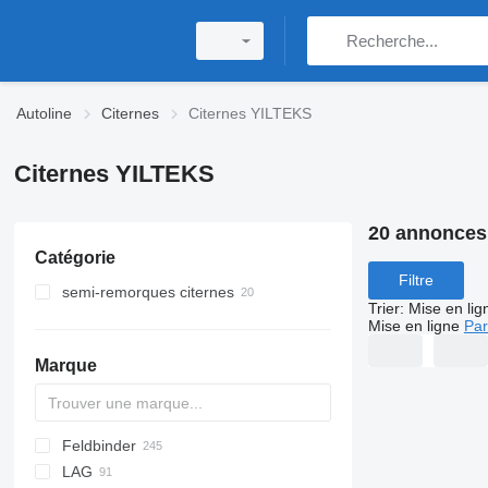
Autoline
Citernes
Citernes YILTEKS
Citernes YILTEKS
20 annonces
Catégorie
Filtre
semi-remorques citernes
Trier
:
Mise en lig
semi-remorques citernes de gaz
Mise en ligne
Par
Marque
Feldbinder
SVM
NCG
CB
T-series
SAPL
KIS
STF
ADR
CK
SOA
K series
LPG
45
AMMONIA
Carrytank
LAG
NG
BPDO
LPG
TF
EUT
ASW
TX
Stralis
Modulo
TSA
SSK