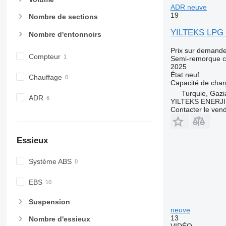
ADR neuve
19
Nombre de sections
YILTEKS LPG
Nombre d'entonnoirs
Prix sur demand
Compteur
Semi-remorque c
2025
État
neuf
Chauffage
Capacité de cha
Turquie, Gazi
ADR
YILTEKS ENERJI 
Contacter le ven
Essieux
Système ABS
EBS
Suspension
neuve
13
Nombre d'essieux
VIDÉO