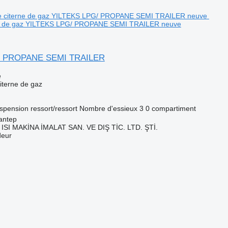
ne de gaz YILTEKS LPG/ PROPANE SEMI TRAILER neuve
/ PROPANE SEMI TRAILER
e
iterne de gaz
spension
ressort/ressort
Nombre d'essieux
3
0 compartiment
antep
ISI MAKİNA İMALAT SAN. VE DIŞ TİC. LTD. ŞTİ.
deur