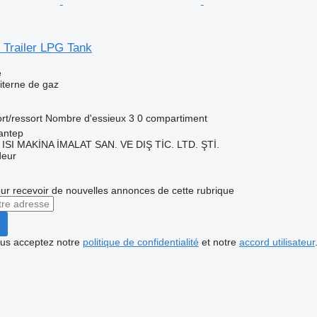
Trailer LPG Tank
e
iterne de gaz
rt/ressort
Nombre d'essieux
3
0 compartiment
antep
ISI MAKİNA İMALAT SAN. VE DIŞ TİC. LTD. ŞTİ.
deur
r recevoir de nouvelles annonces de cette rubrique
vous acceptez notre
politique de confidentialité
et notre
accord utilisateur