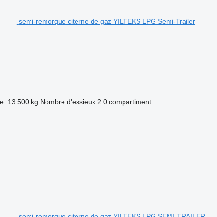
semi-remorque citerne de gaz YILTEKS LPG Semi-Trailer
de
13.500 kg
Nombre d'essieux
2
0 compartiment
semi-remorque citerne de gaz YILTEKS LPG SEMI-TRAILER -