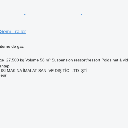
emi-Trailer
e
iterne de gaz
rge
27.500 kg
Volume
58 m³
Suspension
ressort/ressort
Poids net à vi
antep
ISI MAKİNA İMALAT SAN. VE DIŞ TİC. LTD. ŞTİ.
deur