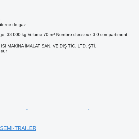
e
iterne de gaz
rge
33.000 kg
Volume
70 m³
Nombre d'essieux
3
0 compartiment
ISI MAKİNA İMALAT SAN. VE DIŞ TİC. LTD. ŞTİ.
deur
 SEMI-TRAILER