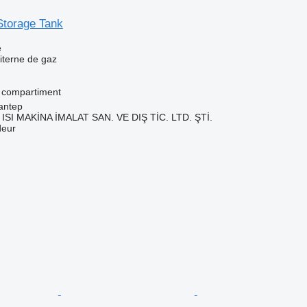
torage Tank
e
iterne de gaz
 compartiment
antep
ISI MAKİNA İMALAT SAN. VE DIŞ TİC. LTD. ŞTİ.
deur