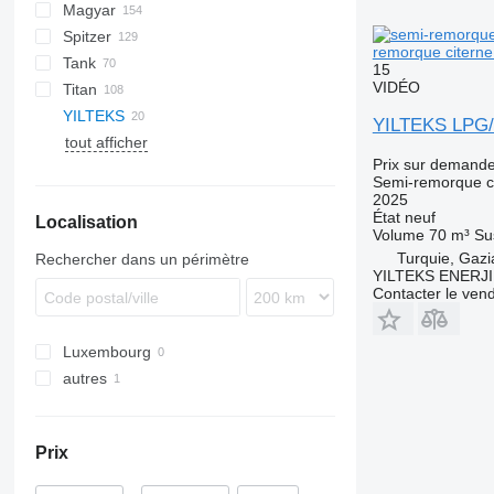
Magyar
BPO
KIP
SSL
0-3
TGS
Spitzer
TSA
STB
GSA
S-series
SA
L-series
CM
MACOLA
SCT
TS
remorque citer
Tank
STS
O-3
SR
SL
SF
LPG
15
VIDÉO
Titan
SK
OPL 38
YILTEKS
SP
ADR
97
NS
YILTEKS LPG
tout afficher
TX
LPG
Prix sur demand
Semi-remorque c
2025
État
neuf
Localisation
Volume
70 m³
Su
Turquie, Gazi
Rechercher dans un périmètre
YILTEKS ENERJI 
Contacter le ven
Luxembourg
autres
Ukraine
Prix