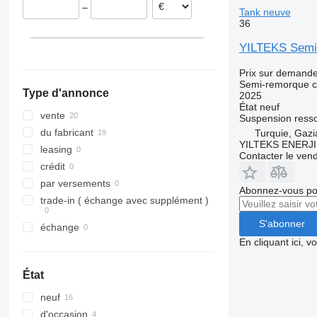
–
Tank neuve
36
YILTEKS Semi 
Prix sur demand
Semi-remorque c
Type d'annonce
2025
État
neuf
vente
Suspension
resso
du fabricant
Turquie, Gazi
YILTEKS ENERJI 
leasing
Contacter le ven
crédit
par versements
Abonnez-vous pou
trade-in ( échange avec supplément )
S'abonner
échange
En cliquant ici, 
État
neuf
d'occasion