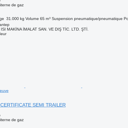
e
iterne de gaz
rge
31.000 kg
Volume
65 m³
Suspension
pneumatique/pneumatique
Po
antep
ISI MAKİNA İMALAT SAN. VE DIŞ TİC. LTD. ŞTİ.
deur
euve
 CERTIFICATE SEMI TRAILER
e
iterne de gaz