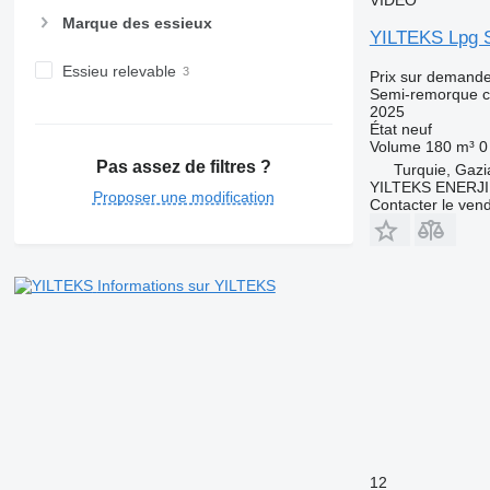
Marque des essieux
YILTEKS Lpg S
Essieu relevable
Prix sur demand
Semi-remorque c
2025
État
neuf
Volume
180 m³
0
Pas assez de filtres ?
Turquie, Gazi
YILTEKS ENERJI 
Proposer une modification
Contacter le ven
Informations sur YILTEKS
12