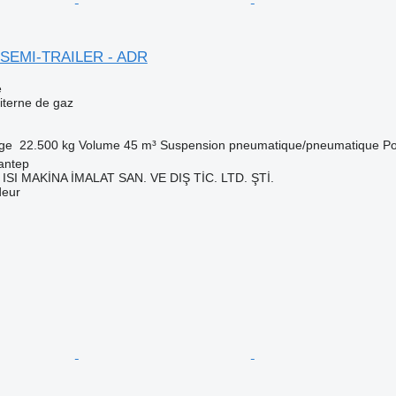
 SEMI-TRAILER - ADR
e
iterne de gaz
rge
22.500 kg
Volume
45 m³
Suspension
pneumatique/pneumatique
Po
antep
ISI MAKİNA İMALAT SAN. VE DIŞ TİC. LTD. ŞTİ.
deur