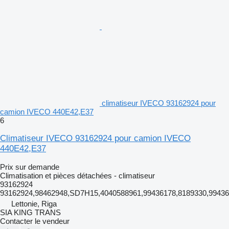
climatiseur IVECO 93162924 pour
camion IVECO 440E42,E37
6
Climatiseur IVECO 93162924 pour camion IVECO
440E42,E37
Prix sur demande
Climatisation et pièces détachées - climatiseur
93162924
93162924,98462948,SD7H15,4040588961,99436178,8189330,9943
Lettonie, Riga
SIA KING TRANS
Contacter le vendeur