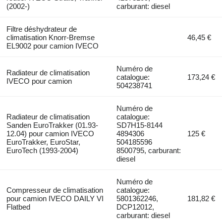
(2002-)
carburant: diesel
Filtre déshydrateur de
climatisation Knorr-Bremse
46,45 €
EL9002 pour camion IVECO
Numéro de
Radiateur de climatisation
catalogue:
173,24 €
IVECO pour camion
504238741
Numéro de
Radiateur de climatisation
catalogue:
Sanden EuroTrakker (01.93-
SD7H15-8144
12.04) pour camion IVECO
4894306
125 €
EuroTrakker, EuroStar,
504185596
EuroTech (1993-2004)
8500795, carburant:
diesel
Numéro de
Compresseur de climatisation
catalogue:
pour camion IVECO DAILY VI
5801362246,
181,82 €
Flatbed
DCP12012,
carburant: diesel