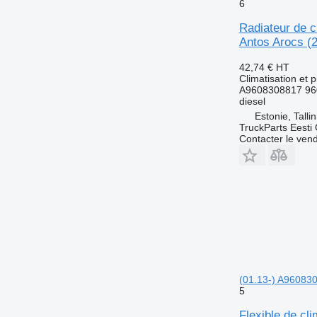
6
Radiateur de 
Antos Arocs (
42,74 €
HT
Climatisation et 
A9608308817 96
diesel
Estonie, Talli
TruckParts Eesti
Contacter le ven
(01.13-) A960830
5
Flexible de c