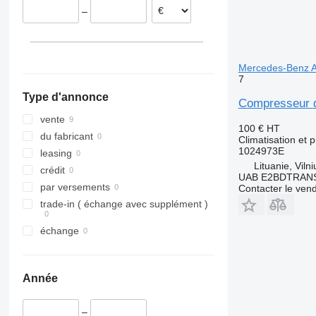
–
Mercedes-Benz A
7
Type d'annonce
Compresseur d
vente
100 €
HT
du fabricant
Climatisation et 
1024973E
leasing
Lituanie, Vilni
crédit
UAB E2BDTRAN
par versements
Contacter le ven
trade-in ( échange avec supplément )
échange
Année
–