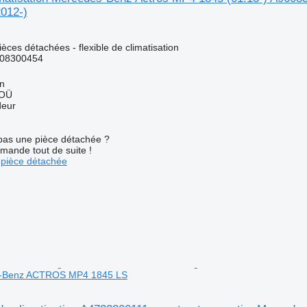
2012-)
ièces détachées - flexible de climatisation
08300454
nn
 OÜ
deur
pas une pièce détachée ?
mande tout de suite !
pièce détachée
es-Benz ACTROS MP4 1845 LS