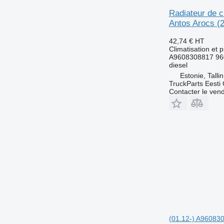
Radiateur de 
Antos Arocs (
42,74 €
HT
Climatisation et 
A9608308817 96
diesel
Estonie, Talli
TruckParts Eesti
Contacter le ven
(01.12-) A960830