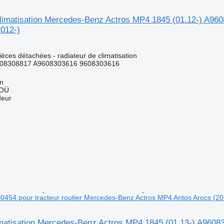
climatisation Mercedes-Benz Actros MP4 1845 (01.12-) A960
2012-)
pièces détachées - radiateur de climatisation
08308817 A9608303616 9608303616
nn
 OÜ
deur
0454 pour tracteur routier Mercedes-Benz Actros MP4 Antos Arocs (20
limatisation Mercedes-Benz Actros MP4 1845 (01.13-) A9608