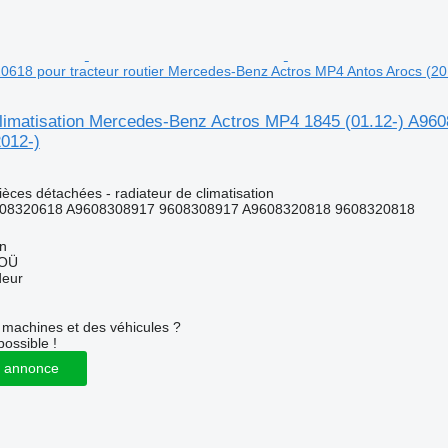
0618 pour tracteur routier Mercedes-Benz Actros MP4 Antos Arocs (20
climatisation Mercedes-Benz Actros MP4 1845 (01.12-) A960
2012-)
pièces détachées - radiateur de climatisation
08320618 A9608308917 9608308917 A9608320818 9608320818
nn
 OÜ
deur
machines et des véhicules ?
possible !
 annonce