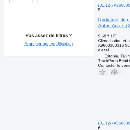
(01.12-) A960830
5
Radiateur de 
Antos Arocs (
Pas assez de filtres ?
9,68 €
HT
Climatisation et 
Proposer une modification
A9608303316 96
diesel
Estonie, Talli
TruckParts Eesti
Contacter le ven
(01.12-) A960830
6