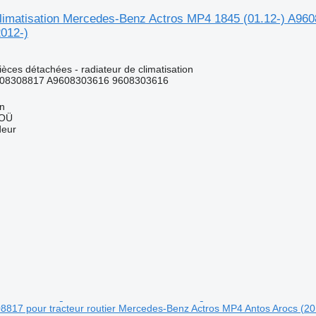
climatisation Mercedes-Benz Actros MP4 1845 (01.12-) A960
2012-)
pièces détachées - radiateur de climatisation
08308817 A9608303616 9608303616
nn
 OÜ
deur
8817 pour tracteur routier Mercedes-Benz Actros MP4 Antos Arocs (20