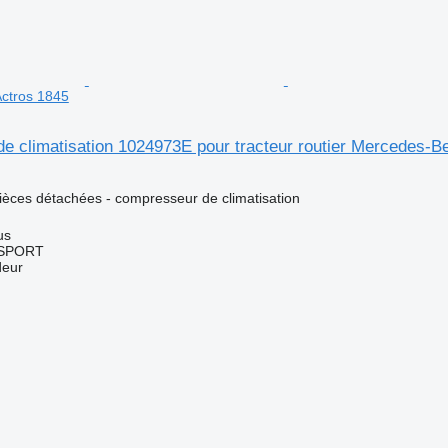
ctros 1845
e climatisation 1024973E pour tracteur routier Mercedes-B
pièces détachées - compresseur de climatisation
us
SPORT
deur