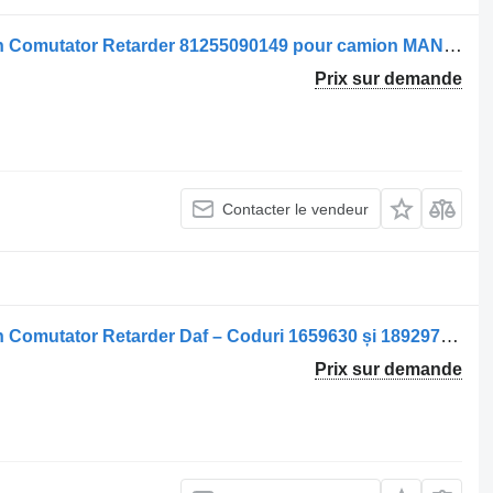
Commutateur de colonne de direction Comutator Retarder 81255090149 pour camion MAN / 8125509-0149 12V
Prix sur demande
Contacter le vendeur
Commutateur de colonne de direction Comutator Retarder Daf – Coduri 1659630 și 1892970 1659630, 1892970 pour camion
Prix sur demande