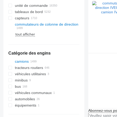
unité de commande
tableaux de bord
capteurs
commutateurs de colonne de direction
tout afficher
Catégorie des engins
camions
tracteurs routiers
véhicules utilitaires
minibus
bus
véhicules communaux
automobiles
machines communales
équipements
camions poubelles
Abonnez-vous pou
équipements pour camions et
remorques