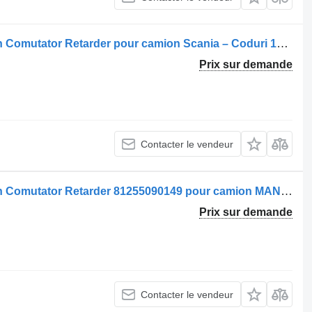
Commutateur de colonne de direction Comutator Retarder pour camion Scania – Coduri 1349967, 1350317, 1348070
Prix sur demande
Contacter le vendeur
Commutateur de colonne de direction Comutator Retarder 81255090149 pour camion MAN 8125509-0149-14
Prix sur demande
Contacter le vendeur