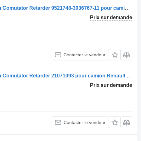
Commutateur de colonne de direction Comutator Retarder 9521748-3036767-11 pour camion Volvo 9521748 3036767
Prix sur demande
Contacter le vendeur
Commutateur de colonne de direction Comutator Retarder 21071093 pour camion Renault 7421071093 8593RG-1000
Prix sur demande
Contacter le vendeur