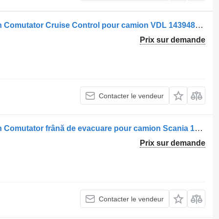
Commutateur de colonne de direction Comutator Cruise Control pour camion VDL 1439489/1369508
Prix sur demande
Contacter le vendeur
Commutateur de colonne de direction Comutator frână de evacuare pour camion Scania 1444670/1353142
Prix sur demande
Contacter le vendeur