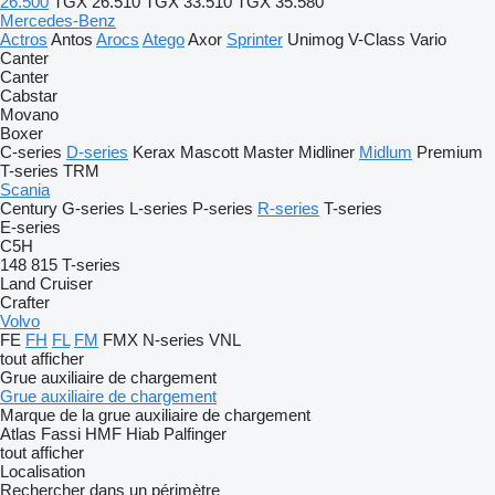
26.500
TGX 26.510
TGX 33.510
TGX 35.580
Mercedes-Benz
Actros
Antos
Arocs
Atego
Axor
Sprinter
Unimog
V-Class
Vario
Canter
Canter
Cabstar
Movano
Boxer
C-series
D-series
Kerax
Mascott
Master
Midliner
Midlum
Premium
T-series
TRM
Scania
Century
G-series
L-series
P-series
R-series
T-series
E-series
C5H
148
815
T-series
Land Cruiser
Crafter
Volvo
FE
FH
FL
FM
FMX
N-series
VNL
tout afficher
Grue auxiliaire de chargement
Grue auxiliaire de chargement
Marque de la grue auxiliaire de chargement
Atlas
Fassi
HMF
Hiab
Palfinger
tout afficher
Localisation
Rechercher dans un périmètre