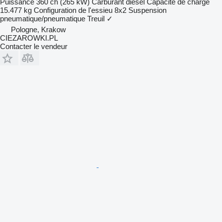
Puissance
360 ch (265 kW)
Carburant
diesel
Capacité de charge
15.477 kg
Configuration de l'essieu
8x2
Suspension
pneumatique/pneumatique
Treuil
✓
Pologne, Krakow
CIEZAROWKI.PL
Contacter le vendeur