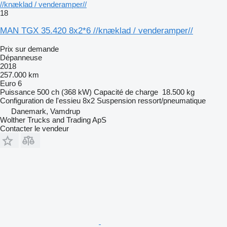
//knæklad / venderamper//
18
MAN TGX 35.420 8x2*6 //knæklad / venderamper//
Prix sur demande
Dépanneuse
2018
257.000 km
Euro 6
Puissance
500 ch (368 kW)
Capacité de charge
18.500 kg
Configuration de l'essieu
8x2
Suspension
ressort/pneumatique
Danemark, Vamdrup
Wolther Trucks and Trading ApS
Contacter le vendeur