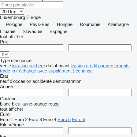
Luxembourg
Europe
Pologne
Pays-Bas
Hongrie
Roumanie
Allemagne
Lituanie
Slovaquie
Espagne
tout afficher
Prix
–
Type d'annonce
vente
location
enchère
du fabricant
leasing
crédit
par versements
trade-in ( échange avec supplément )
échange
État
neuf
d'occasion
accidenté
démonstration
Année
–
Couleur
blanc
bleu
jaune
orange
rouge
tout afficher
Euro
Euro 1
Euro 2
Euro 3
Euro 4
Euro 5
Euro 6
Kilométrage
–
km