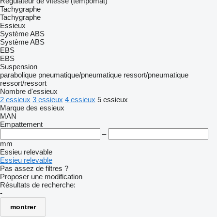
Régulateur de vitesse (tempomat)
Tachygraphe
Tachygraphe
Essieux
Système ABS
Système ABS
EBS
EBS
Suspension
parabolique
pneumatique/pneumatique
ressort/pneumatique
ressort/ressort
Nombre d'essieux
2 essieux
3 essieux
4 essieux
5 essieux
Marque des essieux
MAN
Empattement
–
mm
Essieu relevable
Essieu relevable
Pas assez de filtres ?
Proposer une modification
Résultats de recherche:
-
montrer