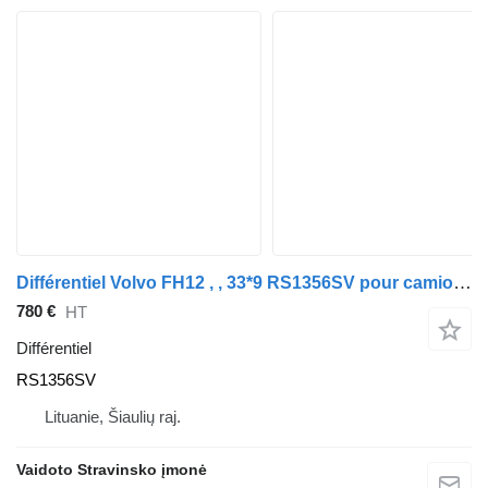
Différentiel Volvo FH12 , , 33*9 RS1356SV pour camion Volvo FH12 , RS1356SV , 33*9
780 €
HT
Différentiel
RS1356SV
Lituanie, Šiaulių raj.
Vaidoto Stravinsko įmonė