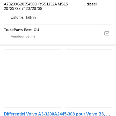
A73200G2035450D RSS1132A MS15
diesel
20729738 7420729738
Estonie, Tallinn
TruckParts Eesti OÜ
Différentiel Volvo A3-3200A2445-308 pour Volvo B6, B7, B9, B10, B12 bus (1978-2011)