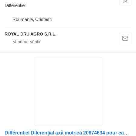
Différentiel
Roumanie, Cristesti
ROYAL DRU AGRO S.R.L.
Différentiel Diferențial axă motrică 20874634 pour camion Volvo 20874634/21669014/20874633/22296580/20864048/21652491