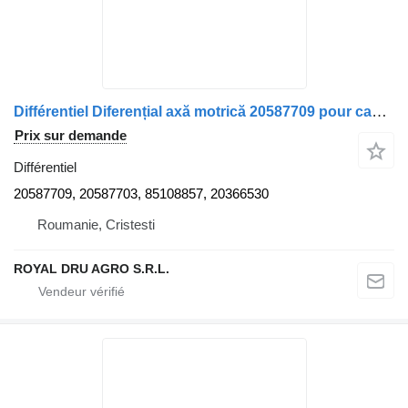
Différentiel Diferențial axă motrică 20587709 pour camion Volvo 20587709 / 20587703 / 85108857 / 20366530
Prix sur demande
Différentiel
20587709, 20587703, 85108857, 20366530
Roumanie, Cristesti
ROYAL DRU AGRO S.R.L.