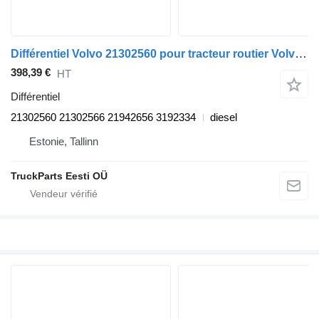
Différentiel Volvo 21302560 pour tracteur routier Volvo FM7-FM12, FM, FMX (1998-2014)
398,39 €
HT
Différentiel
21302560 21302566 21942656 3192334
diesel
Estonie, Tallinn
TruckParts Eesti OÜ