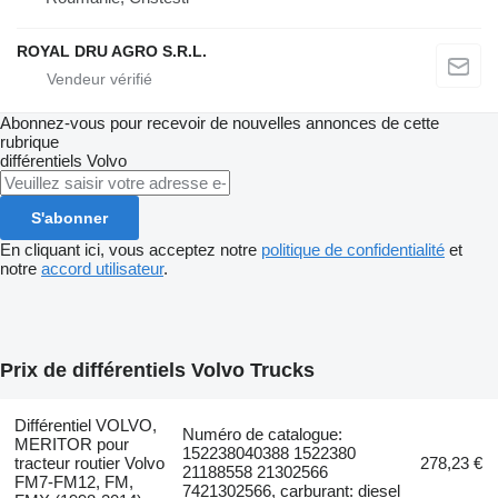
ROYAL DRU AGRO S.R.L.
Abonnez-vous pour recevoir de nouvelles annonces de cette
rubrique
différentiels
Volvo
S'abonner
En cliquant ici, vous acceptez notre
politique de confidentialité
et
notre
accord utilisateur
.
Prix de différentiels Volvo Trucks
Différentiel VOLVO,
Numéro de catalogue:
MERITOR pour
152238040388 1522380
tracteur routier Volvo
278,23 €
21188558 21302566
FM7-FM12, FM,
7421302566, carburant: diesel