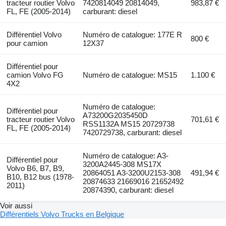
tracteur routier Volvo
7420814049 20814049,
983,87 €
FL, FE (2005-2014)
carburant: diesel
Différentiel Volvo
Numéro de catalogue: 177E R
800 €
pour camion
12X37
Différentiel pour
camion Volvo FG
Numéro de catalogue: MS15
1.100 €
4X2
Numéro de catalogue:
Différentiel pour
A73200G2035450D
tracteur routier Volvo
701,61 €
RSS1132A MS15 20729738
FL, FE (2005-2014)
7420729738, carburant: diesel
Numéro de catalogue: A3-
Différentiel pour
3200A2445-308 MS17X
Volvo B6, B7, B9,
20864051 A3-3200U2153-308
491,94 €
B10, B12 bus (1978-
20874633 21669016 21652492
2011)
20874390, carburant: diesel
Voir aussi
Différentiels Volvo Trucks en Belgique