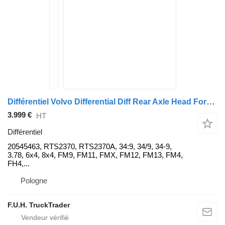
Différentiel Volvo Differential Diff Rear Axle Head Forward Wkład mostu Dyfer FH FM 20545463 pour camion Volvo Differential Diff Rear Axle Head Forward Wkład mostu Dyfer VOLVO FH FM 12 13 FM4 FH4 RTS2370A 3.78 34/9 6x4 8x4 FM9
3.999 €
HT
Différentiel
20545463, RTS2370, RTS2370A, 34:9, 34/9, 34-9,
3.78, 6x4, 8x4, FM9, FM11, FMX, FM12, FM13, FM4,
FH4,...
Pologne
F.U.H. TruckTrader