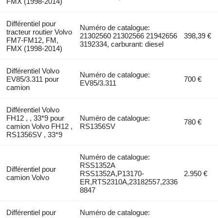
FMX (1998-2014)
Différentiel pour
Numéro de catalogue:
tracteur routier Volvo
21302560 21302566 21942656
398,39 €
FM7-FM12, FM,
3192334, carburant: diesel
FMX (1998-2014)
Différentiel Volvo
Numéro de catalogue:
EV85/3.311 pour
700 €
EV85/3.311
camion
Différentiel Volvo
FH12 , , 33*9 pour
Numéro de catalogue:
780 €
camion Volvo FH12 ,
RS1356SV
RS1356SV , 33*9
Numéro de catalogue:
RSS1352A
Différentiel pour
RSS1352A,P13170-
2.950 €
camion Volvo
ER,RTS2310A,23182557,2336
8847
Différentiel pour
Numéro de catalogue: